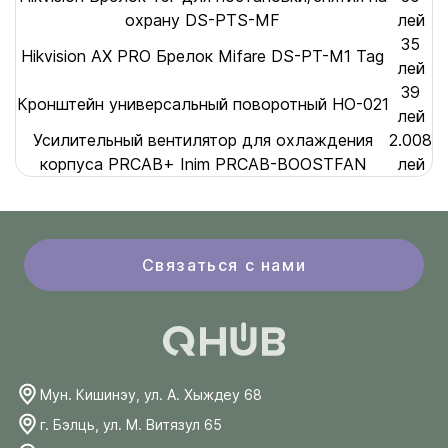
охрану DS-PTS-MF
лей
35
Hikvision AX PRO Брелок Mifare DS-PT-M1 Tag
лей
39
Кронштейн универсальный поворотный HO-021
лей
Усилительный вентилятор для охлаждения
2.008
корпуса PRCAB+ Inim PRCAB-BOOSTFAN
лей
Связаться с нами
Мун. Кишинэу, ул. А. Хыждеу 68
г. Бэлць, ул. М. Витязул 65