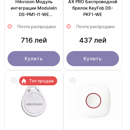
Hikvision Модуль
AX PRO Беспроводной
интеграции ModuleIn
брелок KeyFob DS-
DS-PM1-I1-WE
PKF1-WE
Transmitte
Почти распродано
Почти распродано
716 лей
437 лей
Купить
Купить
Топ продаж