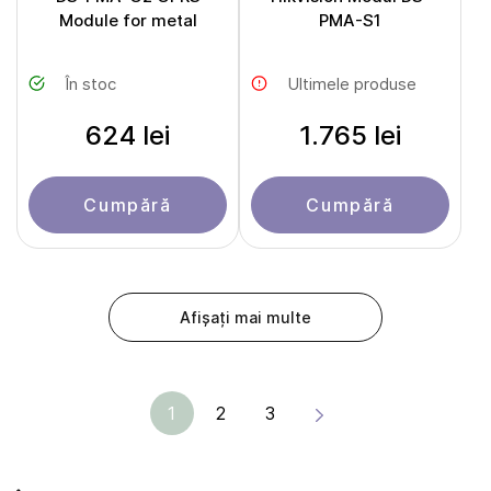
Module for metal
PMA-S1
În stoc
Ultimele produse
624 lei
1.765 lei
Cumpără
Cumpără
Afișați mai multe
1
2
3