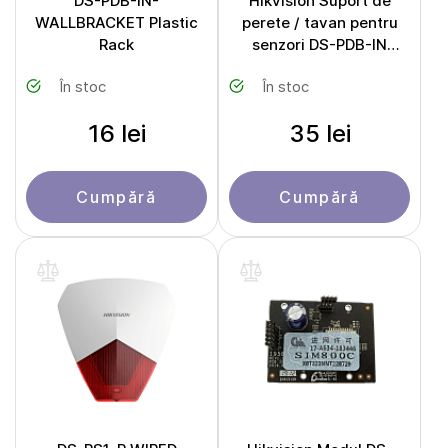
DS-PDB-IN-
Hikvision Suport de
WALLBRACKET Plastic
perete / tavan pentru
Rack
senzori DS-PDB-IN
Ceiling bracket
În stoc
În stoc
16 lei
35 lei
Cumpără
Cumpără