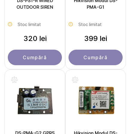
DS-PS1-R WIRED
Hikvision Modul DS-
OUTDOOR SIREN
PMA-G1
Stoc limitat
Stoc limitat
320 lei
399 lei
Cumpără
Cumpără
DS-PMA-G2 GPRS
Hikvision Modul DS-