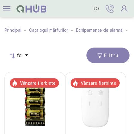
RO
Principal
Catalogul mărfurilor
Echipamente de alarmă
A
Filtru
fel
Vânzare fierbinte
Vânzare fierbinte