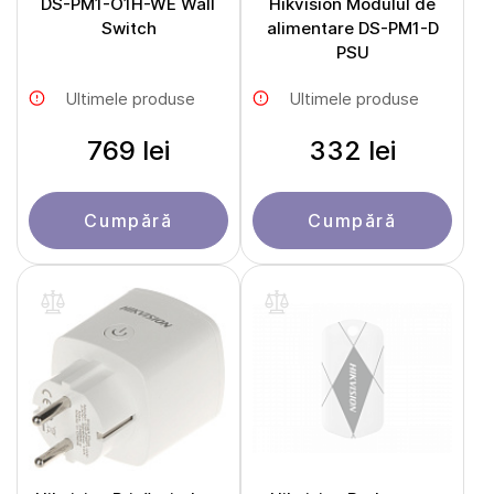
DS-PM1-O1H-WE Wall
Hikvision Modulul de
Switch
alimentare DS-PM1-D
PSU
Ultimele produse
Ultimele produse
769 lei
332 lei
Cumpără
Cumpără