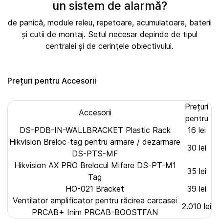
un sistem de alarmă?
de panică, module releu, repetoare, acumulatoare, baterii
și cutii de montaj. Setul necesar depinde de tipul
centralei și de cerințele obiectivului.
Prețuri pentru Accesorii
Prețuri
Accesorii
pentru
DS-PDB-IN-WALLBRACKET Plastic Rack
16 lei
Hikvision Breloc-tag pentru armare / dezarmare
30 lei
DS-PTS-MF
Hikvision AX PRO Brelocul Mifare DS-PT-M1
35 lei
Tag
HO-021 Bracket
39 lei
Ventilator amplificator pentru răcirea carcasei
2.010 lei
PRCAB+ Inim PRCAB-BOOSTFAN