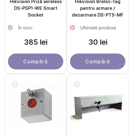
Hikvision Priză wireless
Hikvision Breloc-tag
DS-PSP1-WE Smart
pentru armare /
Socket
dezarmare DS-PTS-MF
În stoc
Ultimele produse
385 lei
30 lei
Cumpără
Cumpără