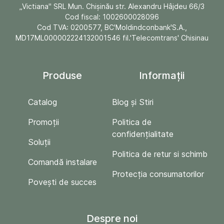
„Victiana" SRL Mun. Chişinău str. Alexandru Hâjdeu 66/3
Cod fiscal: 1002600028096
Cod TVA: 0200577, BC'Moldindconbank'S.A.,
MD17ML000002224132001546 fil.'Telecomtrans' Chisinau
Produse
Informații
Catalog
Blog și Stiri
Promoții
Politica de
confidențialitate
Soluții
Politica de retur si schimb
Comandă instalare
Protecția consumatorilor
Povești de succes
Despre noi