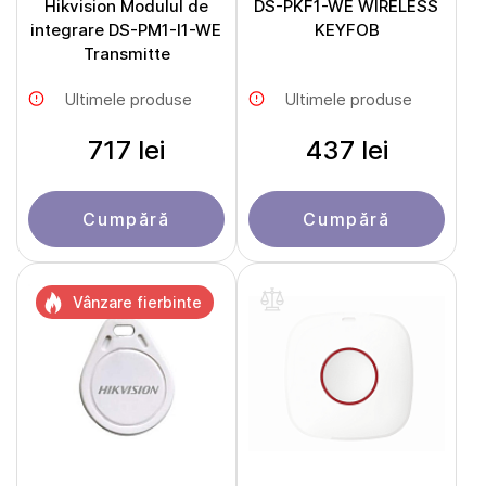
Hikvision Modulul de
DS-PKF1-WE WIRELESS
integrare DS-PM1-I1-WE
KEYFOB
Transmitte
Ultimele produse
Ultimele produse
717 lei
437 lei
Cumpără
Cumpără
Vânzare fierbinte