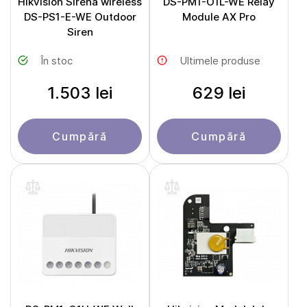
Hikvision Sirenă wireless
DS-PM1-O1L-WE Relay
DS-PS1-E-WE Outdoor
Module AX Pro
Siren
În stoc
Ultimele produse
1.503 lei
629 lei
Cumpără
Cumpără