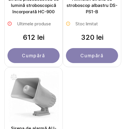
lumină stroboscopică
stroboscop albastru DS-
încorporată HC-900
PS1-B
Ultimele produse
Stoc limitat
612 lei
320 lei
Cumpără
Cumpără
Sirena de alarmă AU-