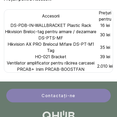
Prețuri
Accesorii
pentru
DS-PDB-IN-WALLBRACKET Plastic Rack
16 lei
Hikvision Breloc-tag pentru armare / dezarmare
30 lei
DS-PTS-MF
Hikvision AX PRO Brelocul Mifare DS-PT-M1
35 lei
Tag
HO-021 Bracket
39 lei
Ventilator amplificator pentru răcirea carcasei
2.010 lei
PRCAB+ Inim PRCAB-BOOSTFAN
Contactați-ne