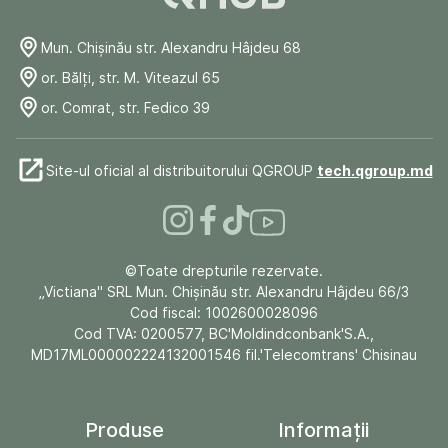
Mun. Chişinău str. Alexandru Hâjdeu 68
or. Bălți, str. M. Viteazul 65
or. Comrat, str. Fedico 39
Site-ul oficial al distribuitorului QGROUP
tech.qgroup.md
©Toate drepturile rezervate.
„Victiana" SRL Mun. Chişinău str. Alexandru Hâjdeu 66/3
Cod fiscal: 1002600028096
Cod TVA: 0200577, BC'Moldindconbank'S.A.,
MD17ML000002224132001546 fil.'Telecomtrans' Chisinau
Produse
Informații