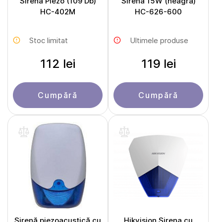
Sirena Piezo (109 Db)
Sirenă 15W (neagră)
HC-402M
HC-626-600
Stoc limitat
Ultimele produse
112 lei
119 lei
Cumpără
Cumpără
Sirenă piezoacustică cu
Hikvision Sirena cu