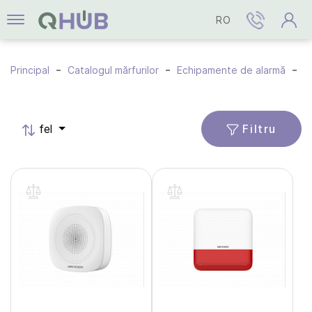
RO
Principal
Catalogul mărfurilor
Echipamente de alarmă
A
Filtru
fel