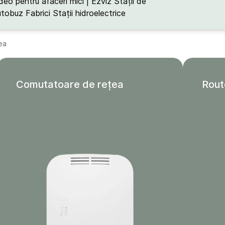
deo pentru afaceri mici | Ezviz
Stații de
utobuz
Fabrici
Stații hidroelectrice
ea
Comutatoare de rețea
Rout