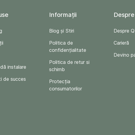
use
Informații
Despre
g
Blog și Stiri
Despre 
ii
Politica de
Carieră
confidențialitate
Devino p
Politica de retur si
ă instalare
schimb
i de succes
Protecția
consumatorilor