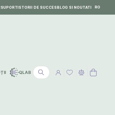
RO
R
SUPORT
ISTORII DE SUCCES
BLOG SI NOUTATI
ȚII
QLAB