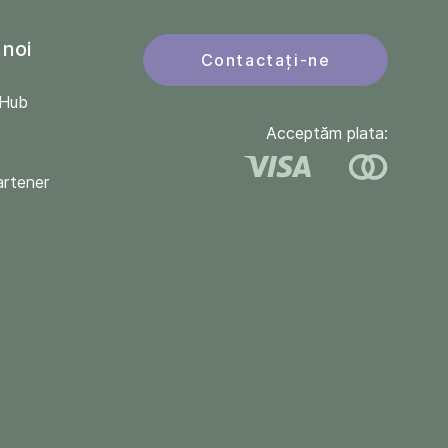
 noi
Contactați-ne
QHub
Acceptăm plata:
artener