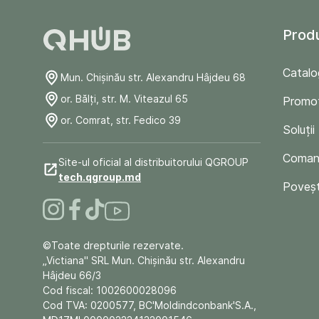
Prod
Catalo
Mun. Chişinău str. Alexandru Hâjdeu 68
or. Bălți, str. M. Viteazul 65
Promoț
or. Comrat, str. Fedico 39
Soluții
Comand
Site-ul oficial al distribuitorului QGROUP
tech.qgroup.md
Poveșt
©Toate drepturile rezervate.
„Victiana" SRL Mun. Chişinău str. Alexandru
Hâjdeu 66/3
Cod fiscal: 1002600028096
Cod TVA: 0200577, BC'Moldindconbank'S.A.,