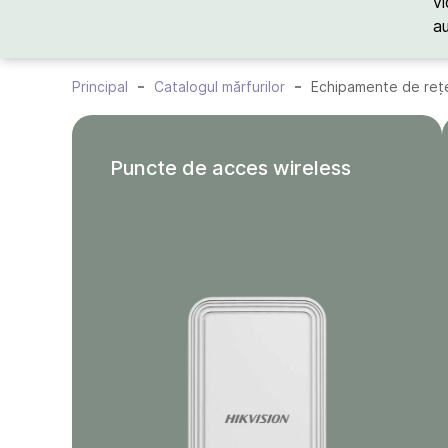
vi
a
Principal
Catalogul mărfurilor
Echipamente de reț
Puncte de acces wireless