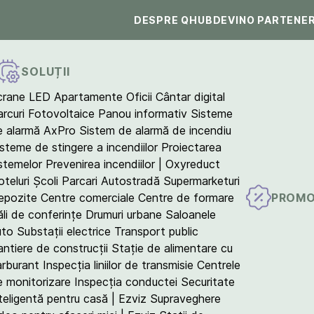
DESPRE QHUB
DEVINO PARTENE
SOLUȚII
crane LED
Apartamente
Oficii
Cântar digital
arcuri Fotovoltaice
Panou informativ
Sisteme
e alarmă AxPro
Sistem de alarmă de incendiu
isteme de stingere a incendiilor
Proiectarea
istemelor
Prevenirea incendiilor | Oxyreduct
teluri
Școli
Parcari
Autostradă
Supermarketuri
PROMO
epozite
Centre comerciale
Centre de formare
ăli de conferințe
Drumuri urbane
Saloanele
uto
Substații electrice
Transport public
antiere de construcții
Stație de alimentare cu
arburant
Inspecția liniilor de transmisie
Centrele
e monitorizare
Inspecția conductei
Securitate
teligentă pentru casă | Ezviz
Supraveghere