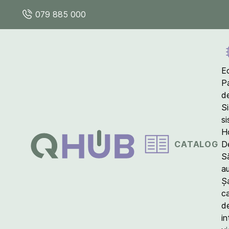
079 885 000
E
P
d
S
s
Ho
CATALOG
D
S
a
Ș
c
d
in