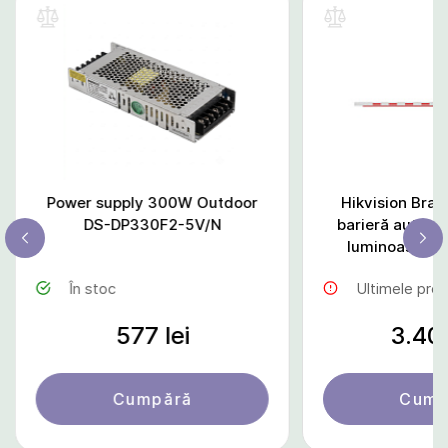
Power supply 300W Outdoor
Hikvision Braț
DS-DP330F2-5V/N
barieră auto c
luminoasă D
(4m/24V 
În stoc
Ultimele pro
577 lei
3.409
Cumpără
Cump