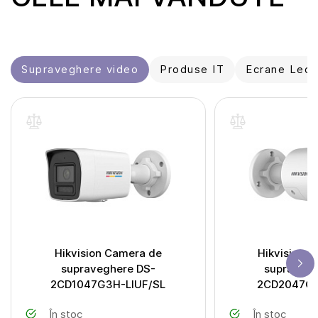
Supraveghere video
Produse IT
Ecrane Led ș
Hikvision Camera de
Hikvision 
supraveghere DS-
supravegh
2CD1047G3H-LIUF/SL
2CD2047G2
În stoc
În stoc