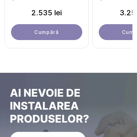
2.535 lei
3.251
Cumpără
Cump