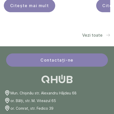
administrare
Citește mai mult
Cite
Vezi toate
Contactați-ne
Mun. Chişinău str. Alexandru Hâjdeu 68
or. Bălți, str. M. Viteazul 65
or. Comrat, str. Fedico 39