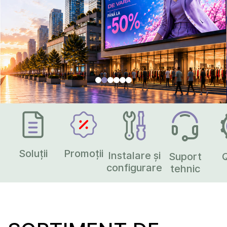
Soluții
Promoții
Instalare și
Suport
configurare
tehnic