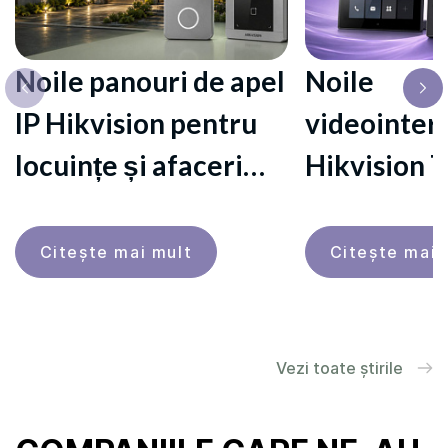
Noile panouri de apel
Noile
IP Hikvision pentru
videointer
locuințe și afaceri
Hikvision T
mici
MP, sunet c
control uni
Сiteşte mai mult
Сiteşte mai 
Vezi toate știrile