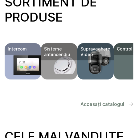
SORTIMENT DE
PRODUSE
Intercom
Sisteme
Supraveghere
Control a
antiincendiu
Video
Accesați catalogul
CELE MAI VANDUTE