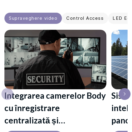
Supraveghere video
Control Access
LED Ec
Integrarea camerelor Body
Siste
cu înregistrare
intel
centralizată și
panou