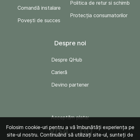
Politica de retur si schimb
Comandă instalare
Protecția consumatorilor
Povești de succes
Despre noi
Despre QHub
Carieră
Devino partener
Acceptăm plata:
Folosim cookie-uri pentru a vă îmbunătăți experiența pe
site-ul nostru. Continuând să utilizați site-ul, sunteți de