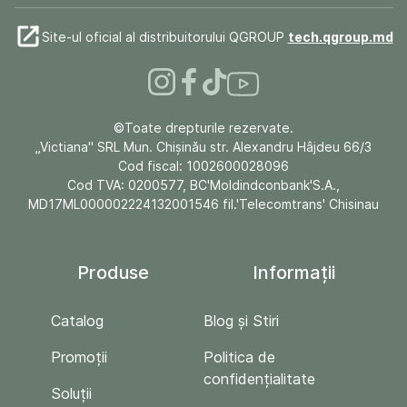
Site-ul oficial al distribuitorului QGROUP
tech.qgroup.md
©Toate drepturile rezervate.
„Victiana" SRL Mun. Chişinău str. Alexandru Hâjdeu 66/3
Cod fiscal: 1002600028096
Cod TVA: 0200577, BC'Moldindconbank'S.A.,
MD17ML000002224132001546 fil.'Telecomtrans' Chisinau
Produse
Informații
Catalog
Blog și Stiri
Promoții
Politica de
confidențialitate
Soluții