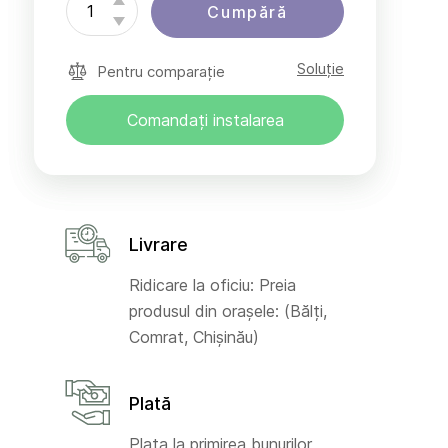
Cumpără
Soluție
Pentru comparație
Comandați instalarea
Livrare
Ridicare la oficiu: Preia
produsul din orașele: (Bălți,
Comrat, Chișinău)
Plată
Plata la primirea bunurilor,