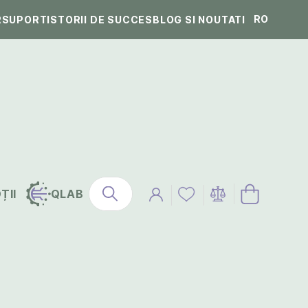
RO
R
SUPORT
ISTORII DE SUCCES
BLOG SI NOUTATI
ȚII
QLAB