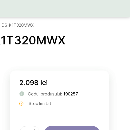
cces DS-K1T320MWX
S-K1T320MWX
2.098 lei
Codul produsului:
190257
Stoc limitat