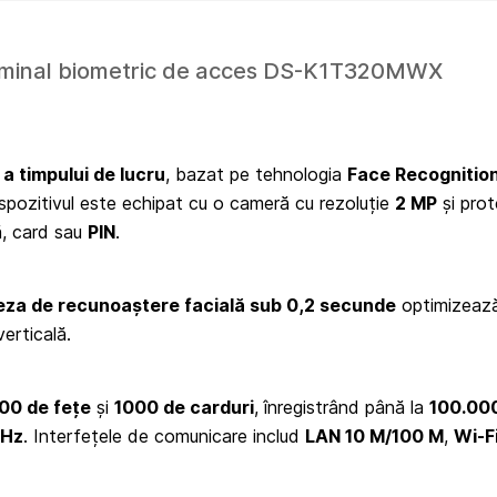
erminal biometric de acces DS-K1T320MWX
a timpului de lucru
, bazat pe tehnologia
Face Recognitio
ispozitivul este echipat cu o cameră cu rezoluție
2 MP
și prot
ă, card sau
PIN
.
eza de recunoaștere facială sub 0,2 secunde
optimizează 
erticală.
00 de fețe
și
1000 de carduri
, înregistrând până la
100.00
MHz
. Interfețele de comunicare includ
LAN 10 M/100 M
,
Wi-F