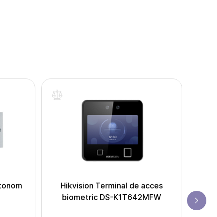
utonom
Hikvision Terminal de acces
Hikv
biometric DS-K1T642MFW