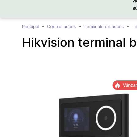
vi
a
Principal
Control acces
Terminale de acces
Te
Hikvision termina
Vânzar