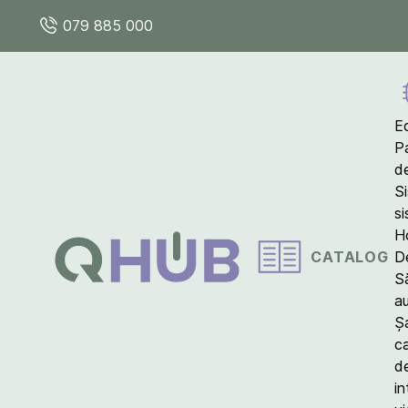
079 885 000
E
P
d
S
s
Ho
CATALOG
D
S
a
Ș
c
d
in