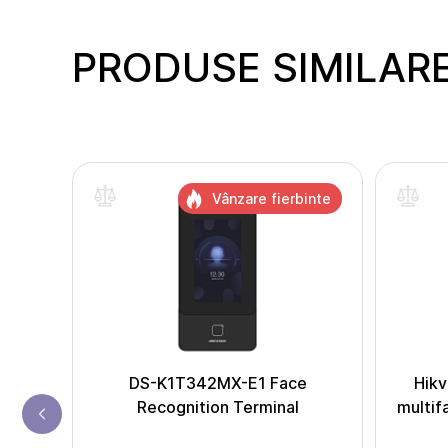
PRODUSE SIMILAR
inte
Vânzare fierbinte
s DS-
DS-K1T342MX-E1 Face
Hikv
Recognition Terminal
multif