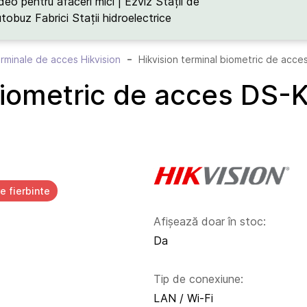
deo pentru afaceri mici | Ezviz
Stații de
utobuz
Fabrici
Stații hidroelectrice
rminale de acces Hikvision
Hikvision terminal biometric de a
l biometric de acces D
e fierbinte
Afișează doar în stoc:
Da
Tip de conexiune:
LAN / Wi-Fi