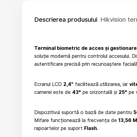
Descrierea produsului
Hikvision t
Terminal biometric de acces și gestionare 
soluție modernă pentru controlul accesului. D
autentificare precisă prin recunoaștere facial
Ecranul LCD
2,4"
facilitează utilizarea, iar
vit
camerei este de
43°
pe orizontală și
25°
pe v
Dispozitivul suportă o bază de date pentru
5
Mifare funcționează la frecvența de
13,56 
rapoartelor pe suport
Flash
.