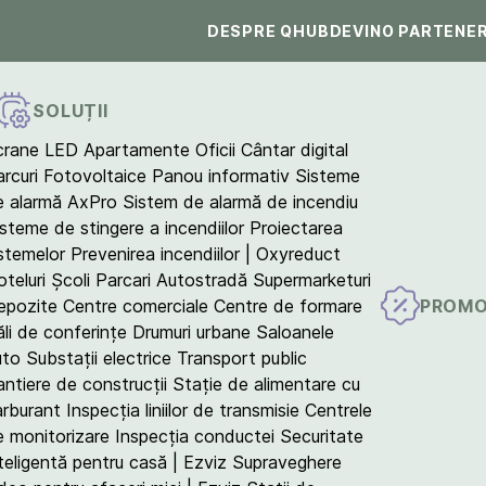
DESPRE QHUB
DEVINO PARTENE
SOLUȚII
crane LED
Apartamente
Oficii
Cântar digital
arcuri Fotovoltaice
Panou informativ
Sisteme
e alarmă AxPro
Sistem de alarmă de incendiu
isteme de stingere a incendiilor
Proiectarea
istemelor
Prevenirea incendiilor | Oxyreduct
teluri
Școli
Parcari
Autostradă
Supermarketuri
PROMO
epozite
Centre comerciale
Centre de formare
ăli de conferințe
Drumuri urbane
Saloanele
uto
Substații electrice
Transport public
antiere de construcții
Stație de alimentare cu
arburant
Inspecția liniilor de transmisie
Centrele
e monitorizare
Inspecția conductei
Securitate
teligentă pentru casă | Ezviz
Supraveghere