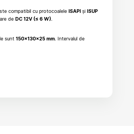
 este compatibil cu protocoalele
ISAPI
și
ISUP
tare de
DC 12V (≤ 6 W)
.
ile sunt
150×130×25 mm
. Intervalul de