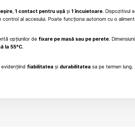
ieșire
,
1 contact pentru ușă
și
1 încuietoare
. Dispozitivul
de control al accesului. Poate funcționa autonom cu o alimen
ită opțiunilor de
fixare pe masă sau pe perete
. Dimensiun
ă la 55°C
.
, evidențiind
fiabilitatea
și
durabilitatea
sa pe termen lung.