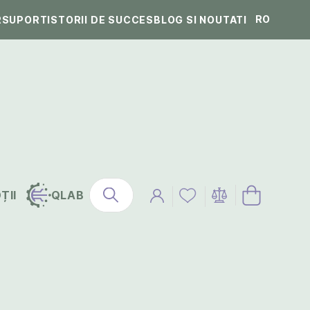
RO
R
SUPORT
ISTORII DE SUCCES
BLOG SI NOUTATI
ȚII
QLAB