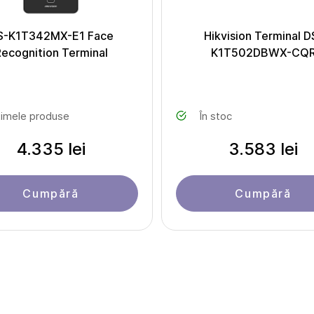
S-K1T342MX-E1 Face
Hikvision Terminal D
ecognition Terminal
K1T502DBWX-CQ
timele produse
În stoc
4.335 lei
3.583 lei
Cumpără
Cumpără