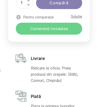
Cumpără
Soluție
Pentru comparație
Comandați instalarea
Livrare
Ridicare la oficiu: Preia
:
produsul din orașele: (Bălți,
Comrat, Chișinău)
Plată
Plata la primirea bunurilor,