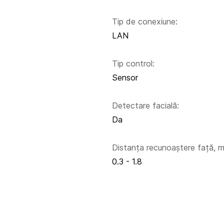
Tip de conexiune:
LAN
Tip control:
Sensor
Detectare facială:
Da
Distanța recunoaștere față, m
0.3 - 1.8