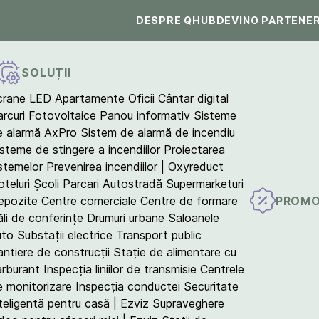
DESPRE QHUB
DEVINO PARTENE
SOLUȚII
crane LED
Apartamente
Oficii
Cântar digital
arcuri Fotovoltaice
Panou informativ
Sisteme
e alarmă AxPro
Sistem de alarmă de incendiu
isteme de stingere a incendiilor
Proiectarea
istemelor
Prevenirea incendiilor | Oxyreduct
teluri
Școli
Parcari
Autostradă
Supermarketuri
PROMO
epozite
Centre comerciale
Centre de formare
ăli de conferințe
Drumuri urbane
Saloanele
uto
Substații electrice
Transport public
antiere de construcții
Stație de alimentare cu
arburant
Inspecția liniilor de transmisie
Centrele
e monitorizare
Inspecția conductei
Securitate
teligentă pentru casă | Ezviz
Supraveghere