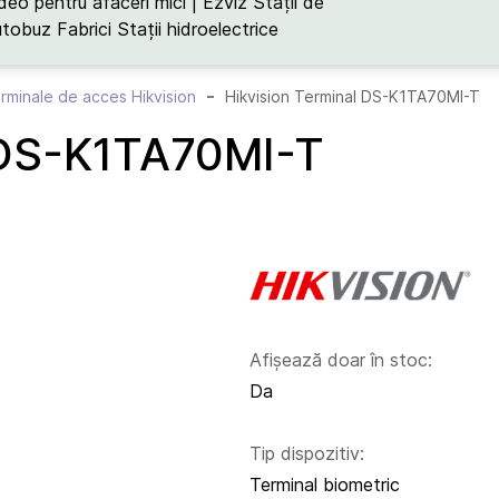
deo pentru afaceri mici | Ezviz
Stații de
utobuz
Fabrici
Stații hidroelectrice
rminale de acces Hikvision
Hikvision Terminal DS-K1TA70MI-T
 DS-K1TA70MI-T
Afișează doar în stoc:
Da
Tip dispozitiv:
Terminal biometric