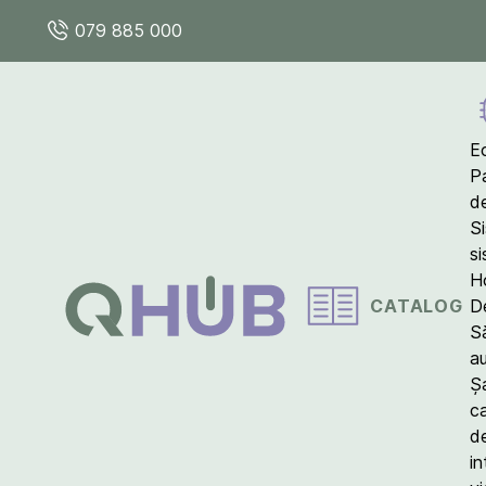
079 885 000
E
P
d
S
s
Ho
CATALOG
D
S
a
Ș
c
d
in