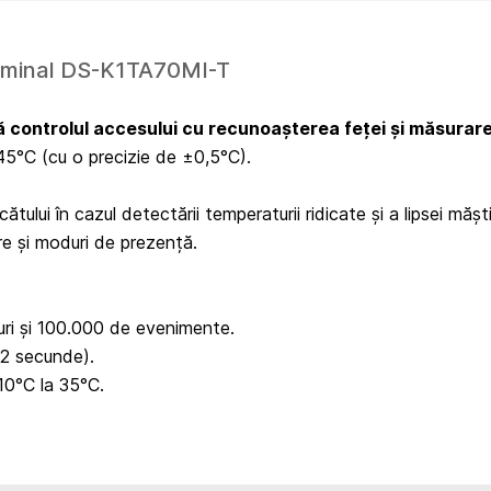
erminal DS-K1TA70MI-T
controlul accesului cu recunoașterea feței și măsurare
 45°C (cu o precizie de ±0,5°C).
tului în cazul detectării temperaturii ridicate și a lipsei mășt
e și moduri de prezență.
ri și 100.000 de evenimente.
,2 secunde).
10°C la 35°C.