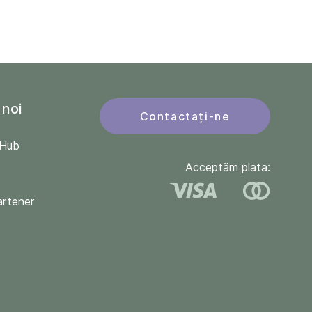
 noi
Contactați-ne
QHub
Acceptăm plata:
artener