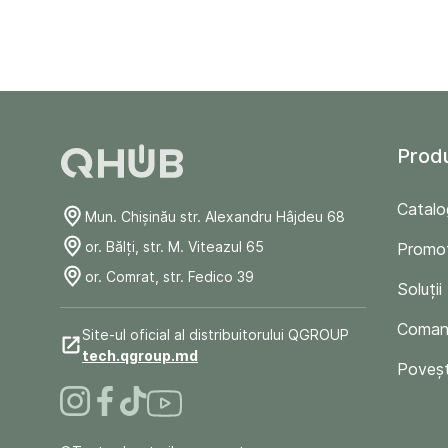
Prod
Catalo
Mun. Chişinău str. Alexandru Hâjdeu 68
or. Bălți, str. M. Viteazul 65
Promoț
or. Comrat, str. Fedico 39
Soluții
Comand
Site-ul oficial al distribuitorului QGROUP
tech.qgroup.md
Poveșt