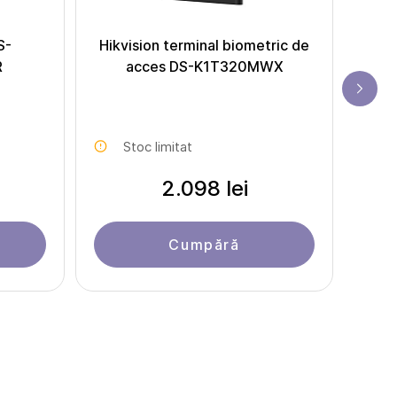
S-
Hikvision terminal biometric de
Hi
R
acces DS-K1T320MWX
mult
Stoc limitat
2.098 lei
Cumpără