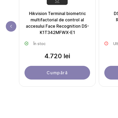
s DS-
Hikvision Terminal biometric
D
multifactorial de control al
R
accesului Face Recognition DS-
K1T342MFWX-E1
În stoc
Ul
4.720 lei
Cumpără