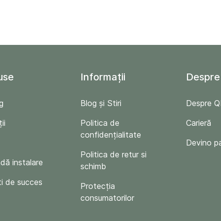
use
Informații
Despre
g
Blog și Stiri
Despre 
ii
Politica de
Carieră
confidențialitate
Devino p
Politica de retur si
ă instalare
schimb
i de succes
Protecția
consumatorilor