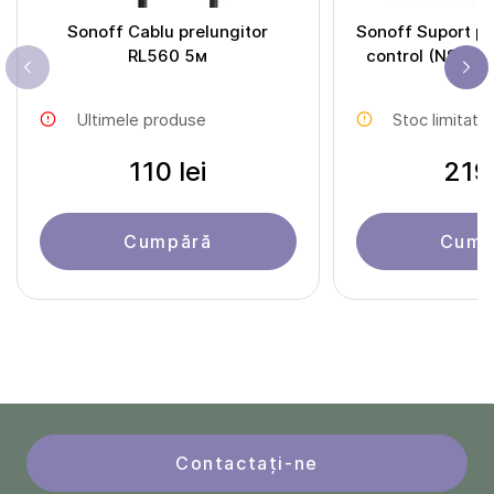
Sonoff Cablu prelungitor
Sonoff Suport pe
RL560 5м
control (NSPane
Ultimele produse
Stoc limitat
110 lei
219 
Cumpără
Cump
Contactați-ne