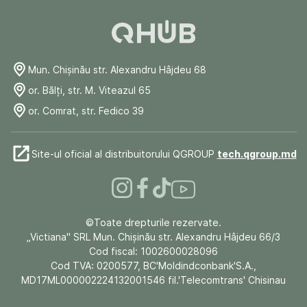
Mun. Chişinău str. Alexandru Hâjdeu 68
or. Bălți, str. M. Viteazul 65
or. Comrat, str. Fedico 39
Site-ul oficial al distribuitorului QGROUP
tech.qgroup.md
©Toate drepturile rezervate.
„Victiana" SRL Mun. Chişinău str. Alexandru Hâjdeu 66/3
Cod fiscal: 1002600028096
Cod TVA: 0200577, BC'Moldindconbank'S.A.,
MD17ML000002224132001546 fil.'Telecomtrans' Chisinau