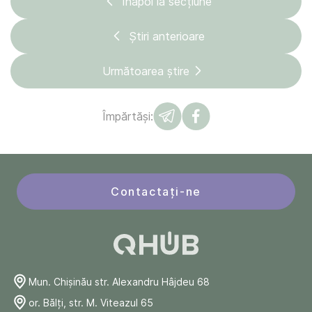
Înapoi la secțiune
Știri anterioare
Următoarea știre
Împărtăși:
Contactați-ne
Mun. Chişinău str. Alexandru Hâjdeu 68
or. Bălți, str. M. Viteazul 65