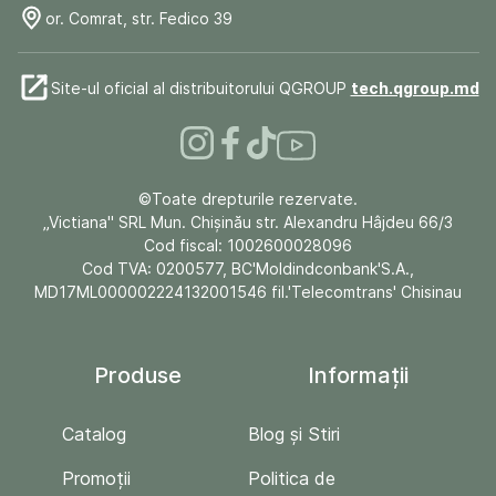
or. Comrat, str. Fedico 39
Site-ul oficial al distribuitorului QGROUP
tech.qgroup.md
©Toate drepturile rezervate.
„Victiana" SRL Mun. Chişinău str. Alexandru Hâjdeu 66/3
Cod fiscal: 1002600028096
Cod TVA: 0200577, BC'Moldindconbank'S.A.,
MD17ML000002224132001546 fil.'Telecomtrans' Chisinau
Produse
Informații
Catalog
Blog și Stiri
Promoții
Politica de