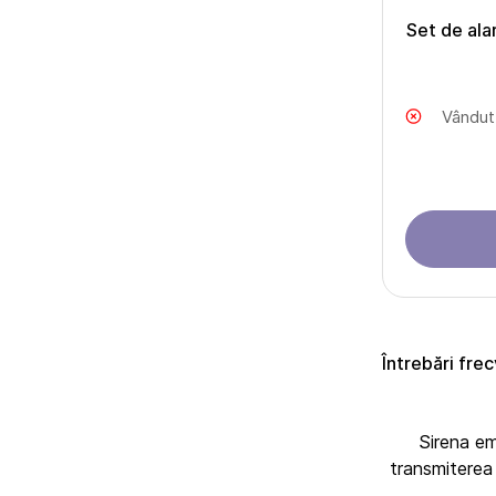
Set de ala
Vândut
Întrebări fre
Sirena em
transmiterea 