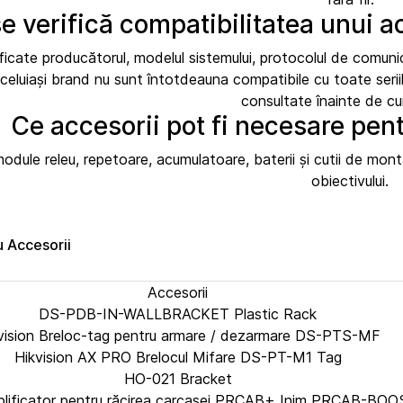
 verifică compatibilitatea unui a
ificate producătorul, modelul sistemului, protocolul de comu
aceluiași brand nu sunt întotdeauna compatibile cu toate serii
consultate înainte de c
Ce accesorii pot fi necesare pen
odule releu, repetoare, acumulatoare, baterii și cutii de monta
obiectivului.
u Accesorii
Accesorii
DS-PDB-IN-WALLBRACKET Plastic Rack
vision Breloc-tag pentru armare / dezarmare DS-PTS-MF
Hikvision AX PRO Brelocul Mifare DS-PT-M1 Tag
HO-021 Bracket
mplificator pentru răcirea carcasei PRCAB+ Inim PRCAB-B