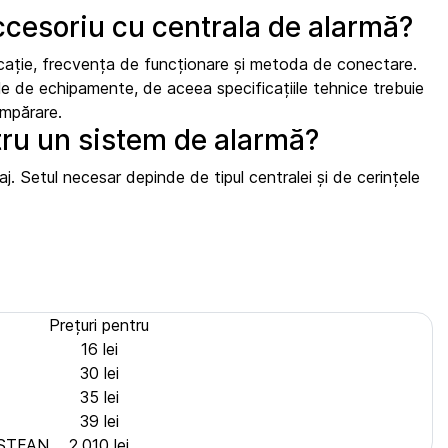
ccesoriu cu centrala de alarmă?
nicație, frecvența de funcționare și metoda de conectare.
le de echipamente, de aceea specificațiile tehnice trebuie
umpărare.
tru un sistem de alarmă?
j. Setul necesar depinde de tipul centralei și de cerințele
Prețuri pentru
16 lei
30 lei
35 lei
39 lei
OOSTFAN
2.010 lei