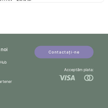
 noi
Contactați-ne
QHub
Acceptăm plata:
artener