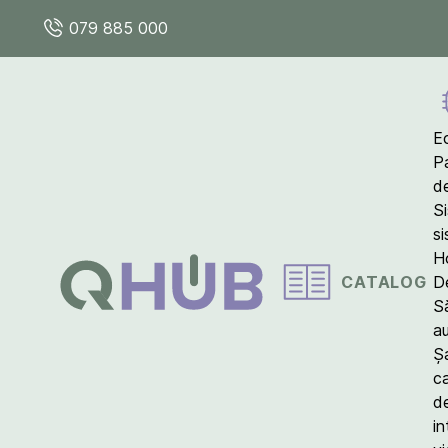
079 885 000
E
P
d
S
s
Ho
CATALOG
D
S
a
Ș
c
d
in