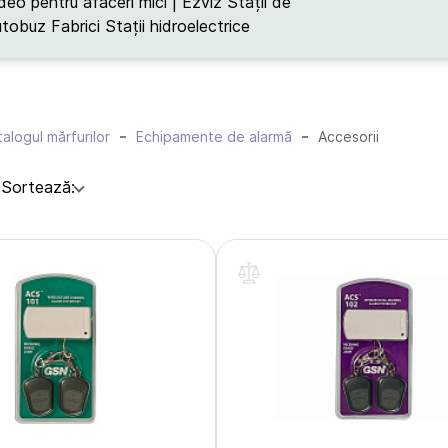
deo pentru afaceri mici | Ezviz
Stații de
utobuz
Fabrici
Stații hidroelectrice
alogul mărfurilor
Echipamente de alarmă
Accesorii
:
Sortează: