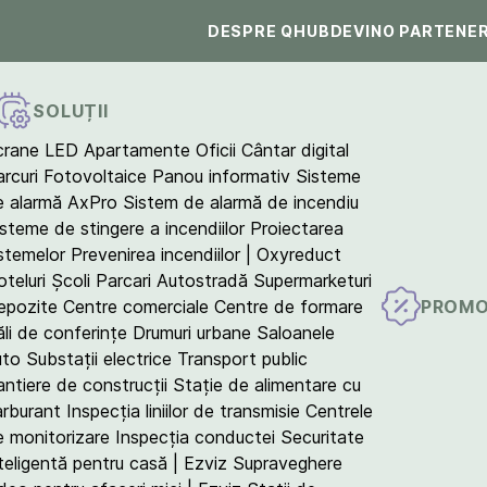
DESPRE QHUB
DEVINO PARTENE
SOLUȚII
crane LED
Apartamente
Oficii
Cântar digital
arcuri Fotovoltaice
Panou informativ
Sisteme
e alarmă AxPro
Sistem de alarmă de incendiu
isteme de stingere a incendiilor
Proiectarea
istemelor
Prevenirea incendiilor | Oxyreduct
teluri
Școli
Parcari
Autostradă
Supermarketuri
PROMO
epozite
Centre comerciale
Centre de formare
ăli de conferințe
Drumuri urbane
Saloanele
uto
Substații electrice
Transport public
antiere de construcții
Stație de alimentare cu
arburant
Inspecția liniilor de transmisie
Centrele
e monitorizare
Inspecția conductei
Securitate
teligentă pentru casă | Ezviz
Supraveghere