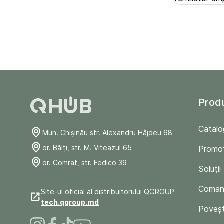
Prod
Catalo
Mun. Chişinău str. Alexandru Hâjdeu 68
or. Bălți, str. M. Viteazul 65
Promoț
or. Comrat, str. Fedico 39
Soluții
Comand
Site-ul oficial al distribuitorului QGROUP
tech.qgroup.md
Poveșt