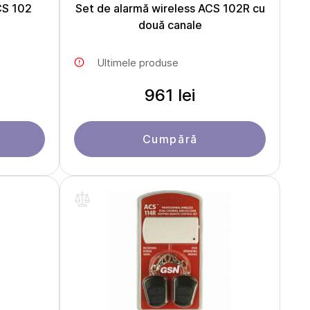
CS 102
Set de alarmă wireless ACS 102R cu
două canale
Ultimele produse
961 lei
Cumpără