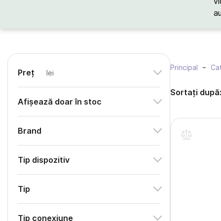
vi
a
Principal
Cat
Preț
lei
Sortați după
Afișează doar în stoc
Brand
Tip dispozitiv
Tip
Tip conexiune