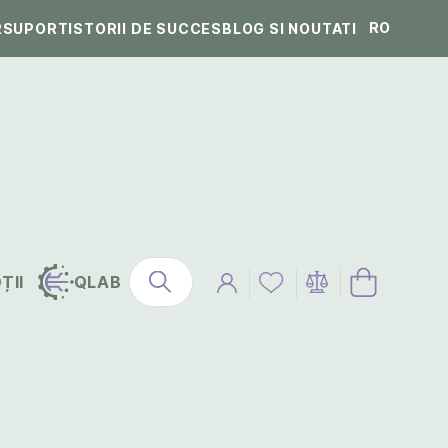
RO
R
SUPORT
ISTORII DE SUCCES
BLOG SI NOUTATI
ȚII
QLAB