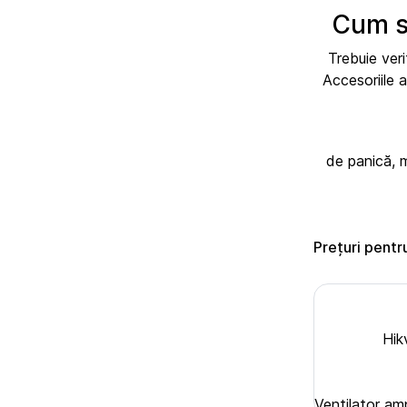
Cum se
Trebuie ver
Accesoriile 
de panică, m
Prețuri pentr
Hik
Ventilator a