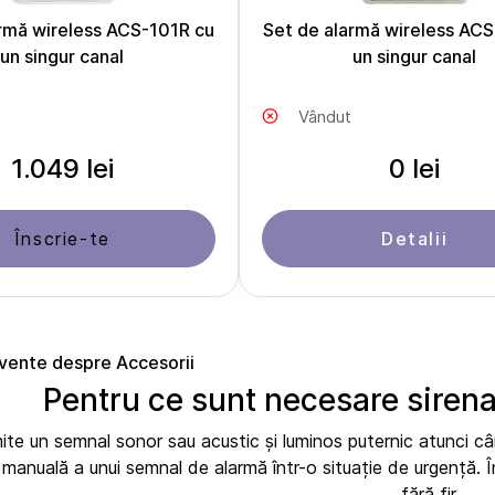
rmă wireless ACS-101R cu
Set de alarmă wireless ACS
un singur canal
un singur canal
Vândut
1.049 lei
0 lei
Înscrie-te
Detalii
cvente despre Accesorii
Pentru ce sunt necesare sirena
ite un semnal sonor sau acustic și luminos puternic atunci c
manuală a unui semnal de alarmă într-o situație de urgență. În
fără fir.