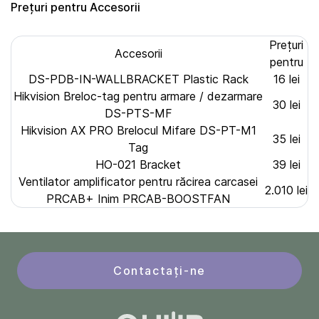
Prețuri pentru Accesorii
Prețuri
Accesorii
pentru
DS-PDB-IN-WALLBRACKET Plastic Rack
16 lei
Hikvision Breloc-tag pentru armare / dezarmare
30 lei
DS-PTS-MF
Hikvision AX PRO Brelocul Mifare DS-PT-M1
35 lei
Tag
HO-021 Bracket
39 lei
Ventilator amplificator pentru răcirea carcasei
2.010 lei
PRCAB+ Inim PRCAB-BOOSTFAN
Contactați-ne