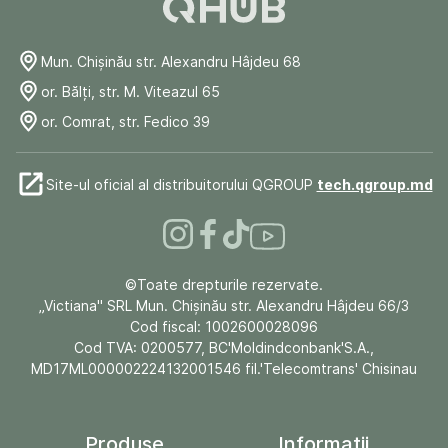
Mun. Chişinău str. Alexandru Hâjdeu 68
or. Bălți, str. M. Viteazul 65
or. Comrat, str. Fedico 39
Site-ul oficial al distribuitorului QGROUP
tech.qgroup.md
©Toate drepturile rezervate.
„Victiana" SRL Mun. Chişinău str. Alexandru Hâjdeu 66/3
Cod fiscal: 1002600028096
Cod TVA: 0200577, BC'Moldindconbank'S.A.,
MD17ML000002224132001546 fil.'Telecomtrans' Chisinau
Produse
Informații