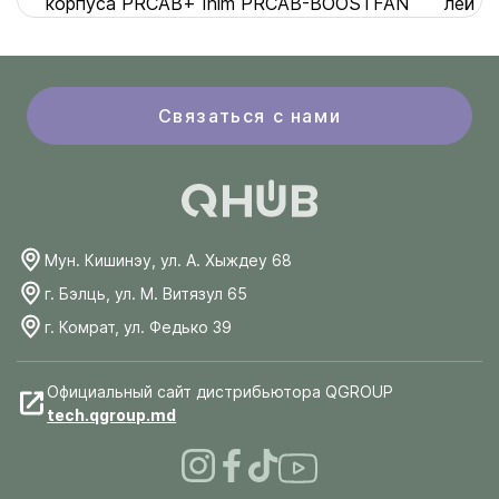
корпуса PRCAB+ Inim PRCAB-BOOSTFAN
лей
Связаться с нами
Мун. Кишинэу, ул. А. Хыждеу 68
г. Бэлць, ул. М. Витязул 65
г. Комрат, ул. Федько 39
Официальный сайт дистрибьютора QGROUP
tech.qgroup.md