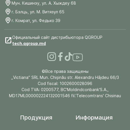
Мун. Кишинэу, ул. А. Хыждеу 68
г. Бэлць, ул. М. Витязул 65
г. Комрат, ул. Федько 39
Официальный сайт дистрибьютора QGROUP
tech.qgroup.md
©Все права защищены
„Victiana" SRL Mun. Chişinău str. Alexandru Hâjdeu 66/3
Cod fiscal: 1002600028096
Cod TVA: 0200577, BC'Moldindconbank'S.A.,
MD17ML000002224132001546 fil.'Telecomtrans' Chisinau
Продукция
Информация