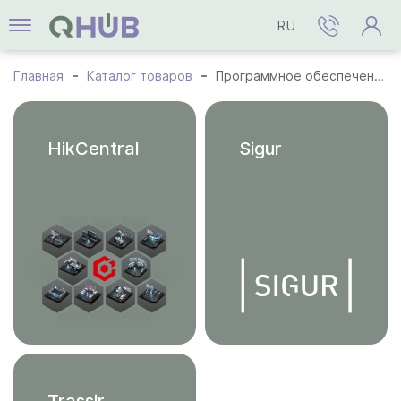
RU
Главная
Каталог товаров
Программное обеспечение
HikCentral
Sigur
Trassir