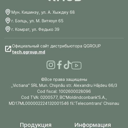
Мун. Кишинэу, ул. А. Хыждеу 68
г. Бэлць, ул. М. Витязул 65
г. Комрат, ул. Федько 39
Официальный сайт дистрибьютора QGROUP
tech.qgroup.md
©Все права защищены
„Victiana" SRL Mun. Chişinău str. Alexandru Hâjdeu 66/3
Cod fiscal: 1002600028096
Cod TVA: 0200577, BC'Moldindconbank'S.A.,
MD17ML000002224132001546 fil.'Telecomtrans' Chisinau
Продукция
Информация