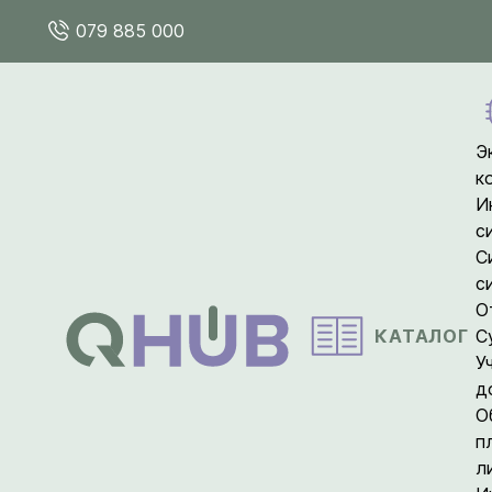
079 885 000
Э
к
И
с
С
с
О
КАТАЛОГ
С
У
д
О
п
л