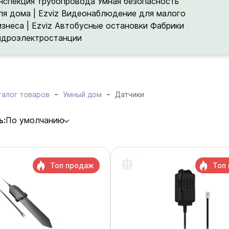
нспекция трубопровода
Умная безопасность
ля дома | Ezviz
Видеонаблюдение для малого
изнеса | Ezviz
Автобусные остановки
Фабрики
идроэлектростанции
талог товаров
Умный дом
Датчики
ь:
По умолчанию
Топ продаж
Топ