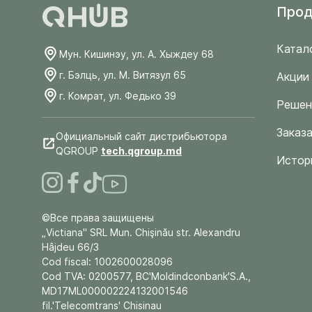
Прод
Катал
Мун. Кишинэу, ул. А. Хыждеу 68
г. Бэлць, ул. М. Витязул 65
Акции
г. Комрат, ул. Федько 39
Решен
Заказа
Официальный сайт дистрибьютора
QGROUP
tech.qgroup.md
Истор
©Все права защищены
„Victiana" SRL Mun. Chişinău str. Alexandru
Hâjdeu 66/3
Cod fiscal: 1002600028096
Cod TVA: 0200577, BC'Moldindconbank'S.A.,
MD17ML000002224132001546
fil.'Telecomtrans' Chisinau