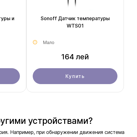
туры и
Sonoff Датчик температуры
WTS01
Мало
164 лей
Купить
ругими устройствами?
ария. Например, при обнаружении движения система