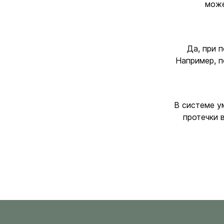
може
Да, при 
Например, п
В системе у
протечки 