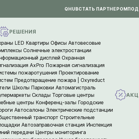
QHUB
СТАТЬ ПАРТНЕРОМ
ПОД
РЕШЕНИЯ
краны LED
Квартиры
Офисы
Автовесовые
омплексы
Солнечные электростанции
нформационный дисплей
Охранная
игнализация AxPro
Пожарная сигнализация
истемы пожаротушения
Проектирование
истем
Предотвращение пожара | Oxyreduct
тели
Школы
Парковки
Автомагистраль
АКЦ
упермаркеты
Склады
Торговые центры
чебные центры
Конференц-залы
Городские
ороги
Автосалоны
Электрические подстанции
бщественный транспорт
Строительные
лощадки
Автозаправочная станция
Инспекция
иний передачи
Центры мониторинга