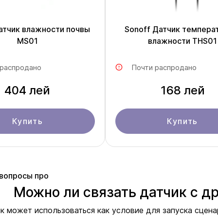
атчик влажности почвы
Sonoff Датчик темпера
MS01
влажности THS01
 распродано
Почти распродано
404 лей
168 лей
Купить
Купить
вопросы про
Можно ли связать датчик с д
ик может использоваться как условие для запуска сцен