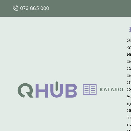
079 885 000
Э
к
И
с
С
с
О
КАТАЛОГ
С
У
д
О
п
л