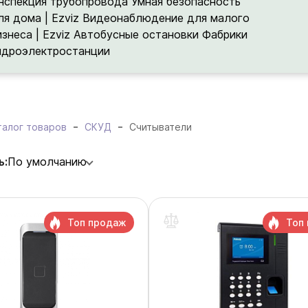
нспекция трубопровода
Умная безопасность
ля дома | Ezviz
Видеонаблюдение для малого
изнеса | Ezviz
Автобусные остановки
Фабрики
идроэлектростанции
талог товаров
СКУД
Считыватели
ь:
По умолчанию
Топ продаж
Топ