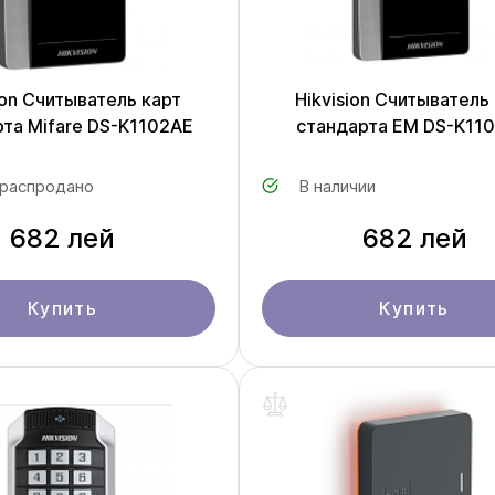
ion Считыватель карт
Hikvision Считыватель
та Mifare DS-K1102AE
стандарта ЕМ DS-K11
 распродано
В наличии
682 лей
682 лей
Купить
Купить