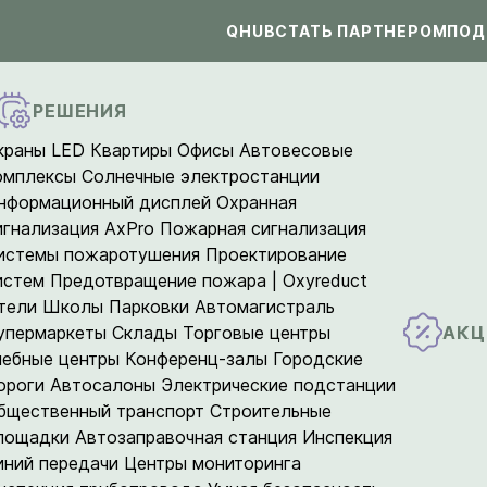
QHUB
СТАТЬ ПАРТНЕРОМ
ПОД
РЕШЕНИЯ
краны LED
Квартиры
Офисы
Автовесовые
омплексы
Солнечные электростанции
нформационный дисплей
Охранная
игнализация AxPro
Пожарная сигнализация
истемы пожаротушения
Проектирование
истем
Предотвращение пожара | Oxyreduct
тели
Школы
Парковки
Автомагистраль
АКЦ
упермаркеты
Склады
Торговые центры
чебные центры
Конференц-залы
Городские
ороги
Автосалоны
Электрические подстанции
бщественный транспорт
Строительные
лощадки
Автозаправочная станция
Инспекция
иний передачи
Центры мониторинга