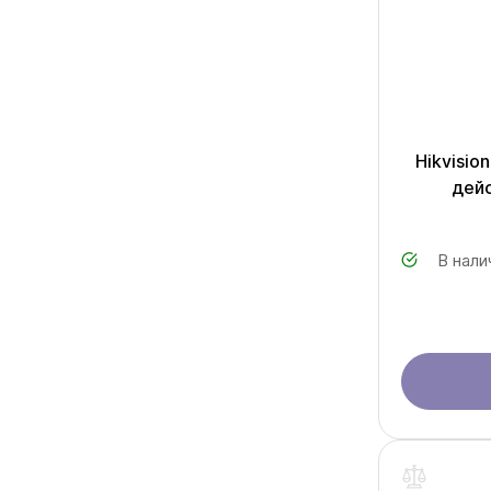
Hikvisio
дей
В нали