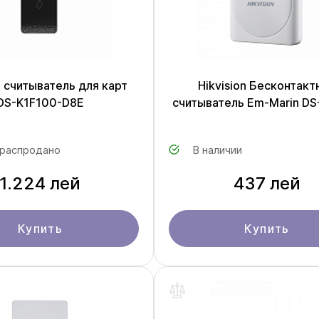
n считыватель для карт
Hikvision Бесконтакт
DS-K1F100-D8E
считыватель Em-Marin DS
 распродано
В наличии
1.224 лей
437 лей
Купить
Купить