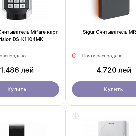
 Считыватель Mifare карт
Sigur Считыватель M
vision DS-K1104MK
 распродано
Почти распродано
1.486 лей
4.720 лей
Купить
Купить