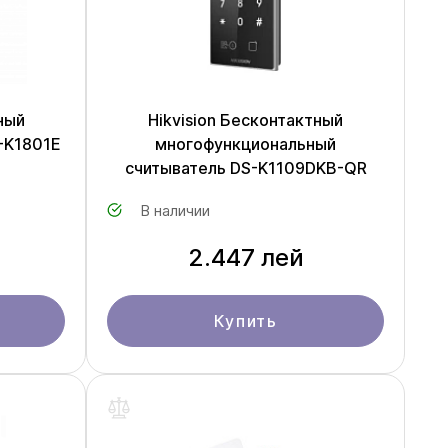
ный
Hikvision Бесконтактный
-K1801E
многофункциональный
считыватель DS-K1109DKB-QR
В наличии
2.447 лей
Купить