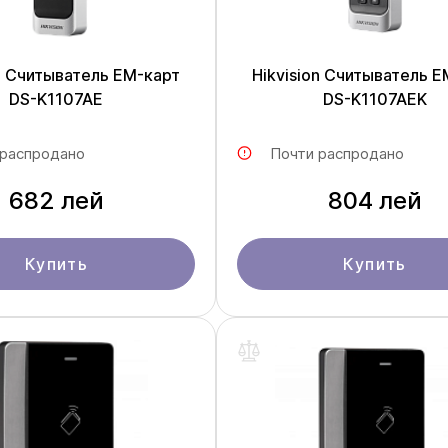
on Считыватель EM-карт
Hikvision Считыватель E
DS-K1107AE
DS-K1107AEK
 распродано
Почти распродано
682 лей
804 лей
Купить
Купить