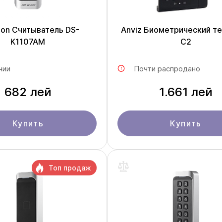
sion Считыватель DS-
Anviz Биометрический т
K1107AM
C2
чии
Почти распродано
682 лей
1.661 лей
Купить
Купить
Топ продаж