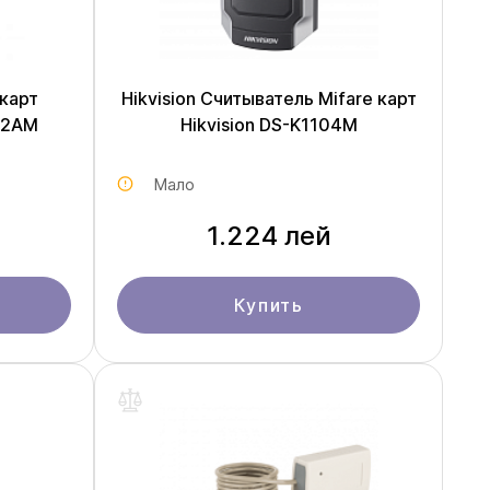
 карт
Hikvision Считыватель Mifare карт
02AM
Hikvision DS-K1104M
Мало
1.224 лей
Купить