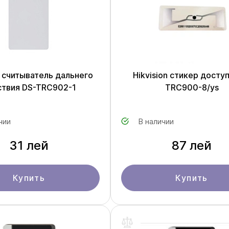
n cчитыватель дальнего
Hikvision стикер досту
ствия DS-TRC902-1
TRC900-8/ys
чии
В наличии
31 лей
87 лей
Купить
Купить