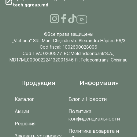
tech.qgroup.md
©Все права защищены
„Victiana" SRL Mun. Chişinău str. Alexandru Hâjdeu 66/3
Cod fiscal: 1002600028096
Cod TVA: 0200577, BC'Moldindconbank'S.A.,
MD17ML000002224132001546 fil.'Telecomtrans' Chisinau
Продукция
Информация
Каталог
Блог и Новости
Акции
Политика
конфиденциальности
Решения
Политика возврата и
Заказать установку