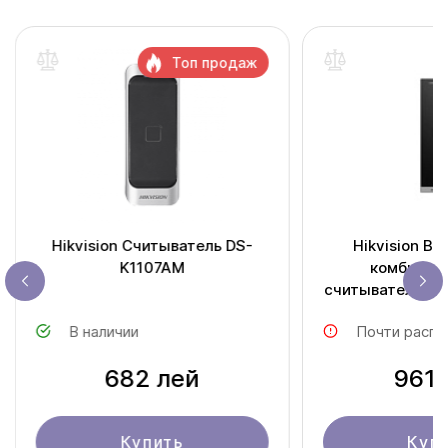
Топ продаж
Hikvision Считыватель DS-
Hikvision В
K1107AM
комбинир
считыватель Em-
DS-K11
В наличии
Почти распр
682 лей
961 
Купить
Куп