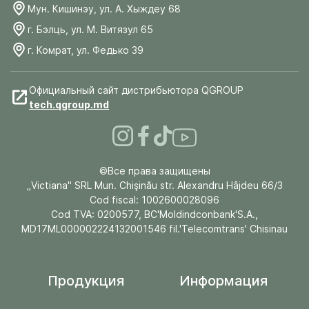
Мун. Кишинэу, ул. А. Хыждеу 68
г. Бэлць, ул. М. Витязул 65
г. Комрат, ул. Федько 39
Официальный сайт дистрибьютора QGROUP
tech.qgroup.md
©Все права защищены
„Victiana" SRL Mun. Chişinău str. Alexandru Hâjdeu 66/3
Cod fiscal: 1002600028096
Cod TVA: 0200577, BC'Moldindconbank'S.A.,
MD17ML000002224132001546 fil.'Telecomtrans' Chisinau
Продукция
Информация