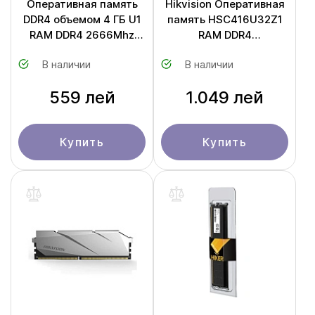
Оперативная память
Hikvision Оперативная
DDR4 объемом 4 ГБ U1
память HSC416U32Z1
RAM DDR4 2666Mhz
RAM DDR4
4Gb
3200Mhz/16G
В наличии
В наличии
559 лей
1.049 лей
Купить
Купить