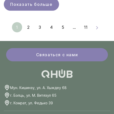
Показать больше
1
2
3
4
5
...
11
Связаться с нами
Мун. Кишинэу, ул. А. Хыждеу 68
г. Бэлць, ул. М. Витязул 65
г. Комрат, ул. Федько 39