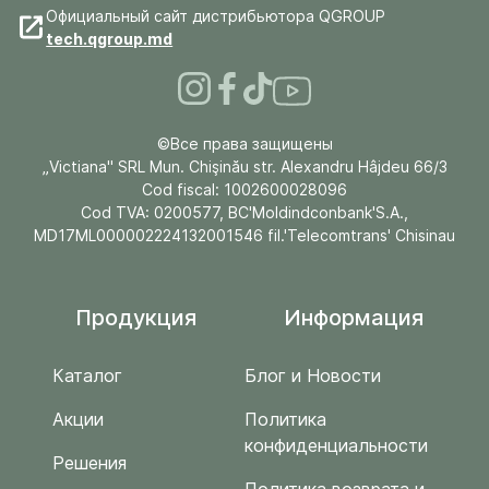
Официальный сайт дистрибьютора QGROUP
tech.qgroup.md
©Все права защищены
„Victiana" SRL Mun. Chişinău str. Alexandru Hâjdeu 66/3
Cod fiscal: 1002600028096
Cod TVA: 0200577, BC'Moldindconbank'S.A.,
MD17ML000002224132001546 fil.'Telecomtrans' Chisinau
Продукция
Информация
Каталог
Блог и Новости
Акции
Политика
конфиденциальности
Решения