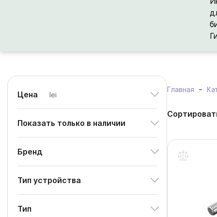
И
д
б
Г
Главная
Ка
Цена
lei
Сортироват
Показать только в наличии
Бренд
Тип устройства
Тип