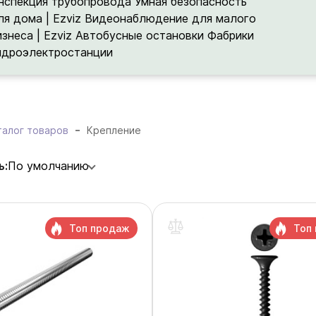
нспекция трубопровода
Умная безопасность
ля дома | Ezviz
Видеонаблюдение для малого
изнеса | Ezviz
Автобусные остановки
Фабрики
идроэлектростанции
талог товаров
Крепление
ь:
По умолчанию
Топ продаж
Топ