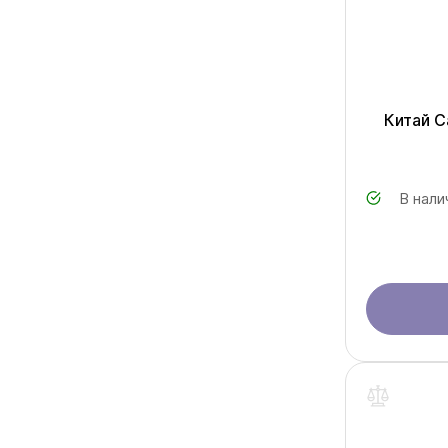
Китай 
В нали