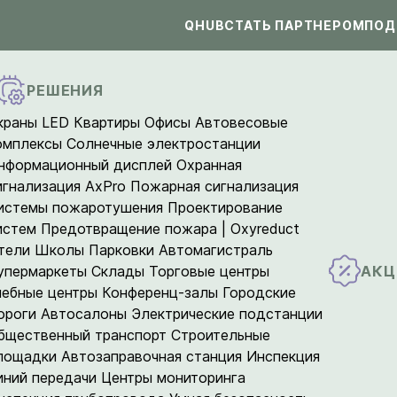
QHUB
СТАТЬ ПАРТНЕРОМ
ПОД
РЕШЕНИЯ
краны LED
Квартиры
Офисы
Автовесовые
омплексы
Солнечные электростанции
нформационный дисплей
Охранная
игнализация AxPro
Пожарная сигнализация
истемы пожаротушения
Проектирование
истем
Предотвращение пожара | Oxyreduct
тели
Школы
Парковки
Автомагистраль
АКЦ
упермаркеты
Склады
Торговые центры
чебные центры
Конференц-залы
Городские
ороги
Автосалоны
Электрические подстанции
бщественный транспорт
Строительные
лощадки
Автозаправочная станция
Инспекция
иний передачи
Центры мониторинга