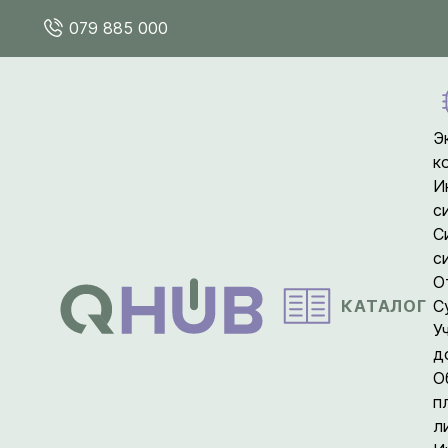
079 885 000
Э
к
И
с
С
с
О
КАТАЛОГ
С
У
д
О
п
л