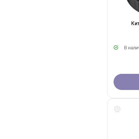
Ки
В нали