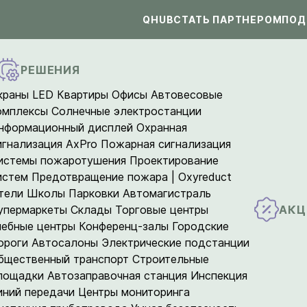
QHUB
СТАТЬ ПАРТНЕРОМ
ПОД
РЕШЕНИЯ
краны LED
Квартиры
Офисы
Автовесовые
омплексы
Солнечные электростанции
нформационный дисплей
Охранная
игнализация AxPro
Пожарная сигнализация
истемы пожаротушения
Проектирование
истем
Предотвращение пожара | Oxyreduct
тели
Школы
Парковки
Автомагистраль
АКЦ
упермаркеты
Склады
Торговые центры
чебные центры
Конференц-залы
Городские
ороги
Автосалоны
Электрические подстанции
бщественный транспорт
Строительные
лощадки
Автозаправочная станция
Инспекция
иний передачи
Центры мониторинга