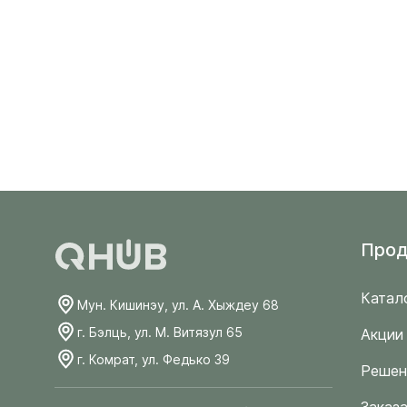
Прод
Катал
Мун. Кишинэу, ул. А. Хыждеу 68
г. Бэлць, ул. М. Витязул 65
Акции
г. Комрат, ул. Федько 39
Решен