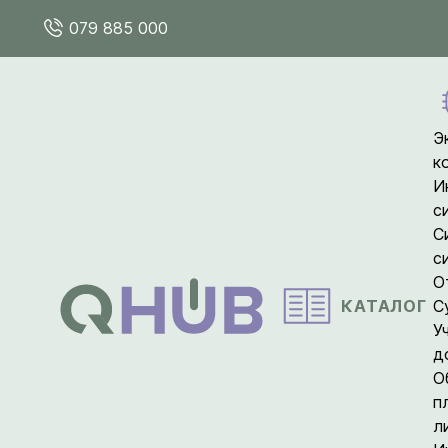
079 885 000
Э
к
И
с
С
с
О
КАТАЛОГ
С
У
д
О
п
л