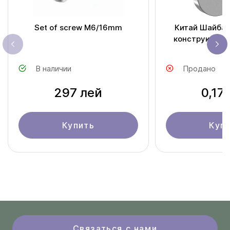
Set of screw M6/16mm
Китай Шайба 
конструкций D
В наличии
Продано
297 лей
0,17
Купить
Куп
Связаться с нами