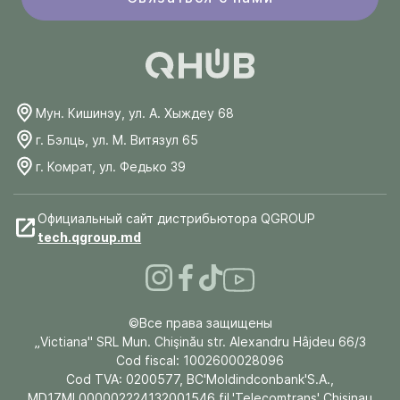
Мун. Кишинэу, ул. А. Хыждеу 68
г. Бэлць, ул. М. Витязул 65
г. Комрат, ул. Федько 39
Официальный сайт дистрибьютора QGROUP
tech.qgroup.md
©Все права защищены
„Victiana" SRL Mun. Chişinău str. Alexandru Hâjdeu 66/3
Cod fiscal: 1002600028096
Cod TVA: 0200577, BC'Moldindconbank'S.A.,
MD17ML000002224132001546 fil.'Telecomtrans' Chisinau