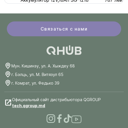
Аккумулятор 12V,18Ah SG-1218
787 лей
Связаться с нами
Мун. Кишинэу, ул. А. Хыждеу 68
г. Бэлць, ул. М. Витязул 65
г. Комрат, ул. Федько 39
Официальный сайт дистрибьютора QGROUP
tech.qgroup.md