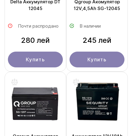
Delta Аккумулятор DT
Qgroup Акомулятор
12045
12V,4,5Ah SG-12045
Почти распродано
В наличии
280 лей
245 лей
Купить
Купить