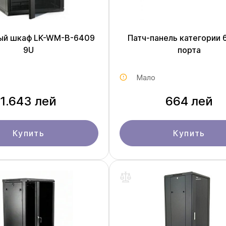
ый шкаф LK-WM-B-6409
Патч-панель категории 6
9U
порта
Мало
1.643 лей
664 лей
Купить
Купить