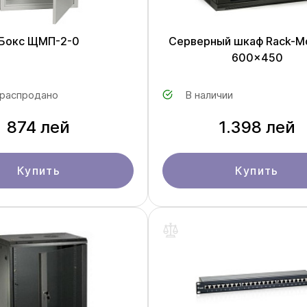
Бокс ЩМП-2-0
Серверный шкаф Rack-M
600x450
 распродано
В наличии
874 лей
1.398 лей
Купить
Купить