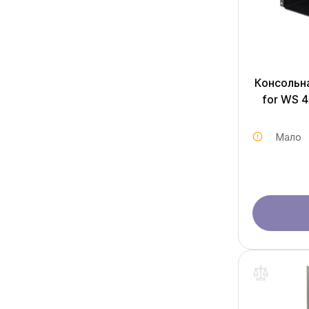
Консольна
for WS 
Мало