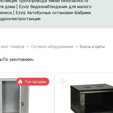
нспекция трубопровода
Умная безопасность
ля дома | Ezviz
Видеонаблюдение для малого
изнеса | Ezviz
Автобусные остановки
Фабрики
идроэлектростанции
талог товаров
Сетевое оборудование
Боксы и Щиты
ь:
По умолчанию
Топ продаж