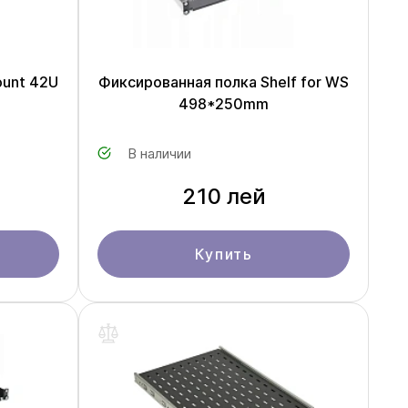
ount 42U
Фиксированная полка Shelf for WS
498*250mm
В наличии
210 лей
Купить