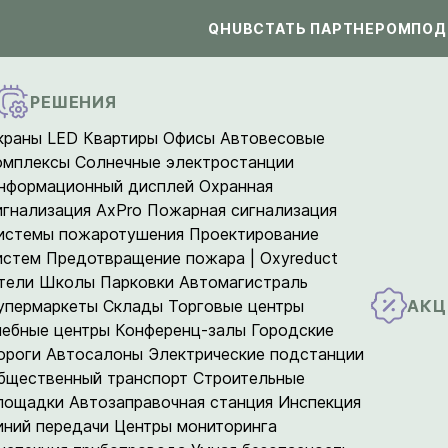
QHUB
СТАТЬ ПАРТНЕРОМ
ПОД
РЕШЕНИЯ
краны LED
Квартиры
Офисы
Автовесовые
омплексы
Солнечные электростанции
нформационный дисплей
Охранная
игнализация AxPro
Пожарная сигнализация
истемы пожаротушения
Проектирование
истем
Предотвращение пожара | Oxyreduct
тели
Школы
Парковки
Автомагистраль
АКЦ
упермаркеты
Склады
Торговые центры
чебные центры
Конференц-залы
Городские
ороги
Автосалоны
Электрические подстанции
бщественный транспорт
Строительные
лощадки
Автозаправочная станция
Инспекция
иний передачи
Центры мониторинга