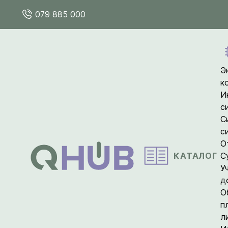
079 885 000
Э
к
И
с
С
с
О
КАТАЛОГ
С
У
д
О
п
л