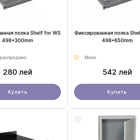
нная полка Shelf for WS
Фиксированная полка Shel
498*300mm
498*650mm
 распродано
Мало
280 лей
542 лей
Купить
Купить