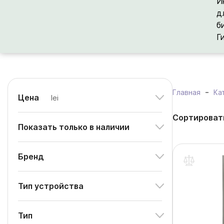
И
д
б
Г
Главная
Ка
Цена
lei
Сортироват
Показать только в наличии
Бренд
Тип устройства
Тип