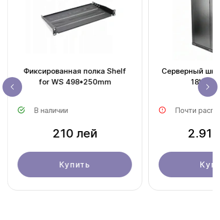
Фиксированная полка Shelf
Серверный шка
for WS 498*250mm
18U/60
В наличии
Почти распр
210 лей
2.919
Купить
Куп