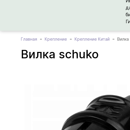
И
д
б
Г
Главная
Крепление
Крепление Китай
Вилка
Вилка schuko