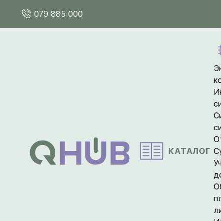
079 885 000
Э
к
И
с
С
с
О
КАТАЛОГ
С
У
д
О
п
л