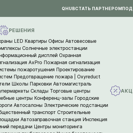
QHUB
СТАТЬ ПАРТНЕРОМ
ПОД
РЕШЕНИЯ
краны LED
Квартиры
Офисы
Автовесовые
омплексы
Солнечные электростанции
нформационный дисплей
Охранная
игнализация AxPro
Пожарная сигнализация
истемы пожаротушения
Проектирование
истем
Предотвращение пожара | Oxyreduct
тели
Школы
Парковки
Автомагистраль
АКЦ
упермаркеты
Склады
Торговые центры
чебные центры
Конференц-залы
Городские
ороги
Автосалоны
Электрические подстанции
бщественный транспорт
Строительные
лощадки
Автозаправочная станция
Инспекция
иний передачи
Центры мониторинга