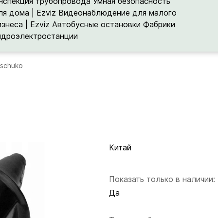
нспекция трубопровода
Умная безопасность
ля дома | Ezviz
Видеонаблюдение для малого
изнеса | Ezviz
Автобусные остановки
Фабрики
идроэлектростанции
 schuko
Китай
Показать только в наличии:
Да