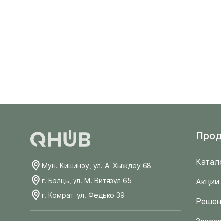
Прод
Катал
Мун. Кишинэу, ул. А. Хыждеу 68
г. Бэлць, ул. М. Витязул 65
Акции
г. Комрат, ул. Федько 39
Решен