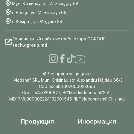
Мун. Кишинэу, ул. А. Хыждеу 68
г. Бэлць, ул. М. Витязул 65
г. Комрат, ул. Федько 39
Официальный сайт дистрибьютора QGROUP
tech.qgroup.md
©Все права защищены
„Victiana" SRL Mun. Chişinău str. Alexandru Hâjdeu 66/3
Cod fiscal: 1002600028096
Cod TVA: 0200577, BC'Moldindconbank'S.A.,
MD17ML000002224132001546 fil.'Telecomtrans' Chisinau
Продукция
Информация