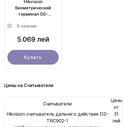
Hikvision
биометрический
терминал DS-
K1T344MBWX-E1
В наличии
5.069 лей
Купить
Цены на Считыватели
Цены
Считыватели
от
Hikvision cчитыватель дальнего действия DS-
31
TRC902-1
лей