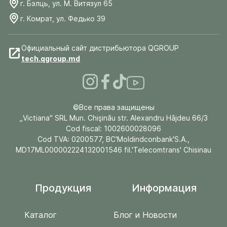
г. Бэлць, ул. М. Витязул 65
г. Комрат, ул. Федько 39
Официальный сайт дистрибьютора QGROUP
tech.qgroup.md
©Все права защищены
„Victiana" SRL Mun. Chişinău str. Alexandru Hâjdeu 66/3
Cod fiscal: 1002600028096
Cod TVA: 0200577, BC'Moldindconbank'S.A.,
MD17ML000002224132001546 fil.'Telecomtrans' Chisinau
Продукция
Информация
Каталог
Блог и Новости