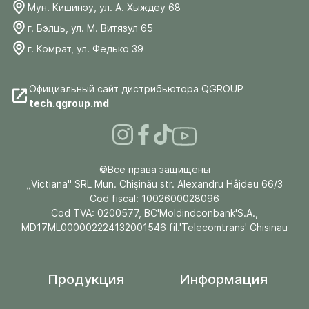
Мун. Кишинэу, ул. А. Хыждеу 68
г. Бэлць, ул. М. Витязул 65
г. Комрат, ул. Федько 39
Официальный сайт дистрибьютора QGROUP
tech.qgroup.md
©Все права защищены
„Victiana" SRL Mun. Chişinău str. Alexandru Hâjdeu 66/3
Cod fiscal: 1002600028096
Cod TVA: 0200577, BC'Moldindconbank'S.A.,
MD17ML000002224132001546 fil.'Telecomtrans' Chisinau
Продукция
Информация