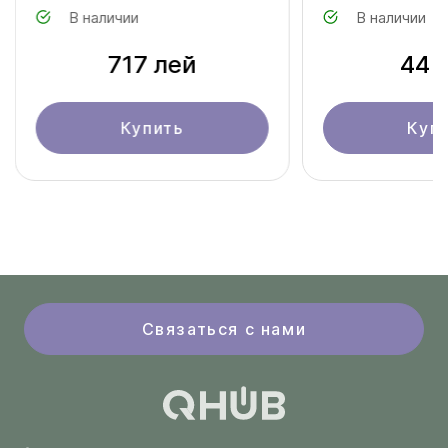
В наличии
В наличии
717 лей
44 
Купить
Куп
Связаться с нами