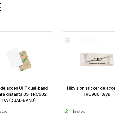
E
 de acces UHF dual-band
Hikvision sticker de acc
re distanță DS-TRC902-
TRC900-8/ys
1/A (DUAL-BAND)
 stoc
În stoc