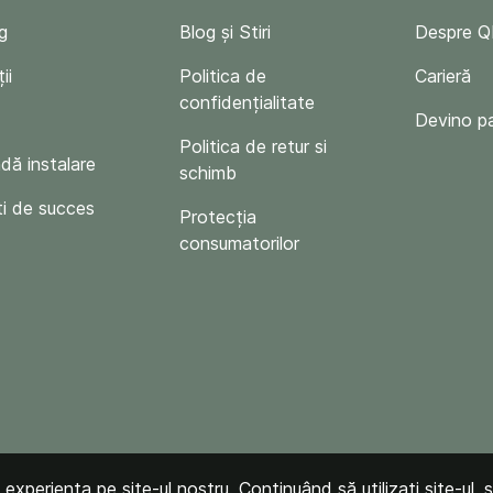
g
Blog și Stiri
Despre 
ii
Politica de
Carieră
confidențialitate
Devino p
Politica de retur si
ă instalare
schimb
i de succes
Protecția
consumatorilor
xperiența pe site-ul nostru. Continuând să utilizați site-ul, s