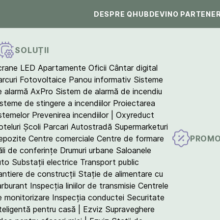
DESPRE QHUB
DEVINO PARTENE
SOLUȚII
crane LED
Apartamente
Oficii
Cântar digital
arcuri Fotovoltaice
Panou informativ
Sisteme
e alarmă AxPro
Sistem de alarmă de incendiu
isteme de stingere a incendiilor
Proiectarea
istemelor
Prevenirea incendiilor | Oxyreduct
teluri
Școli
Parcari
Autostradă
Supermarketuri
PROMO
epozite
Centre comerciale
Centre de formare
ăli de conferințe
Drumuri urbane
Saloanele
uto
Substații electrice
Transport public
antiere de construcții
Stație de alimentare cu
arburant
Inspecția liniilor de transmisie
Centrele
e monitorizare
Inspecția conductei
Securitate
teligentă pentru casă | Ezviz
Supraveghere