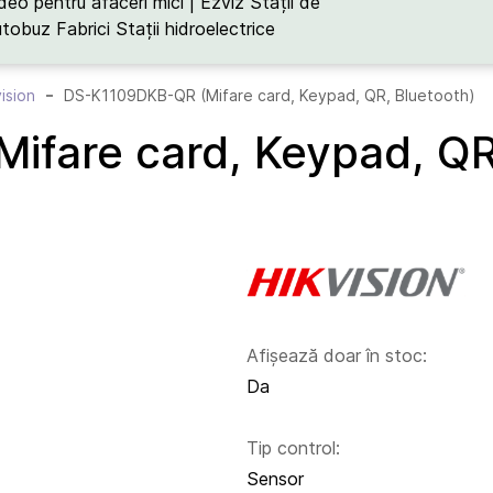
deo pentru afaceri mici | Ezviz
Stații de
utobuz
Fabrici
Stații hidroelectrice
vision
DS-K1109DKB-QR (Mifare card, Keypad, QR, Bluetooth)
fare card, Keypad, QR
Afișează doar în stoc:
Da
Tip control:
Sensor