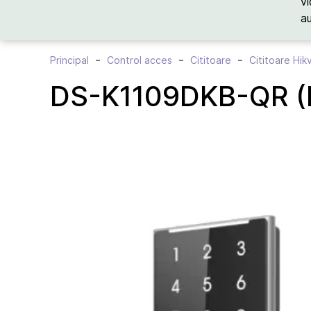
vi
a
Principal
Control acces
Cititoare
Cititoare Hik
DS-K1109DKB-QR (Mi