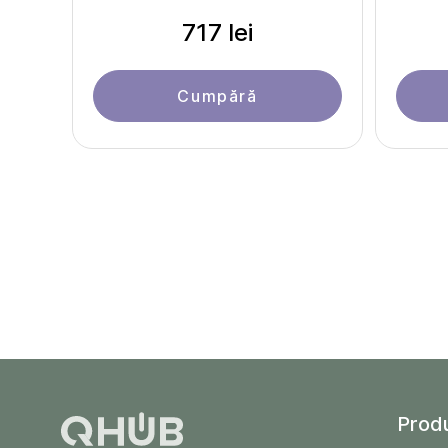
717 lei
Cumpără
Prod