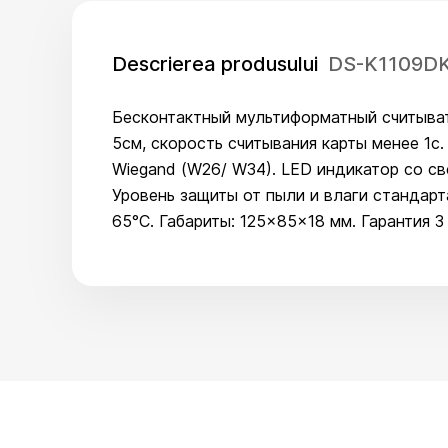
Descrierea produsului
DS-K1109DKB
Бесконтактный мультиформатный считывате
5см, скорость считывания карты менее 1
Wiegand (W26/ W34). LED индикатор со с
Уровень защиты от пыли и влаги стандарт
65°C. Габариты: 125×85×18 мм. Гарантия 3