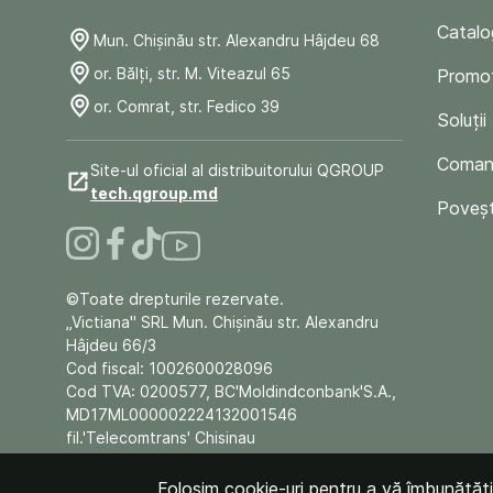
Catalo
Mun. Chişinău str. Alexandru Hâjdeu 68
or. Bălți, str. M. Viteazul 65
Promoț
or. Comrat, str. Fedico 39
Soluții
Comand
Site-ul oficial al distribuitorului QGROUP
tech.qgroup.md
Poveșt
©Toate drepturile rezervate.
„Victiana" SRL Mun. Chişinău str. Alexandru
Hâjdeu 66/3
Cod fiscal: 1002600028096
Cod TVA: 0200577, BC'Moldindconbank'S.A.,
MD17ML000002224132001546
fil.'Telecomtrans' Chisinau
Folosim cookie-uri pentru a vă îmbunătăți e