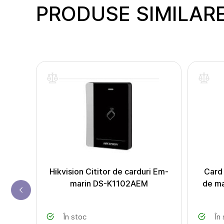
PRODUSE SIMILAR
inte
 C2
Hikvision Cititor de carduri Em-
Card
marin DS-K1102AEM
de ma
În stoc
În