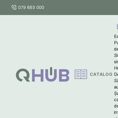
079 885 000
E
P
d
S
s
Ho
CATALOG
D
S
a
Ș
c
d
in