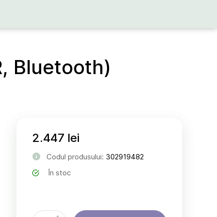
, Bluetooth)
2.447 lei
Codul produsului:
302919482
În stoc