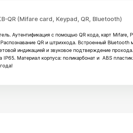
-QR (Mifare card, Keypad, QR, Bluetooth)
ль. Аутентификация с помощью QR кода, карт Mifare, P
с. Распознавание QR и штрихкода. Встроенный Bluetoot
ветовой индикацией и звуковое подтверждение прохода.
а IP65. Материал корпуса: поликарбонат и ABS пластик
 года!