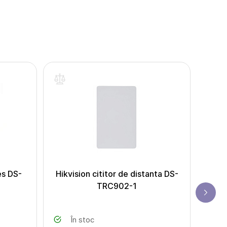
es DS-
Hikvision cititor de distanta DS-
TRC902-1
În stoc