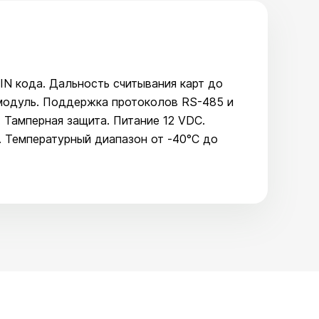
IN кода. Дальность считывания карт до
h модуль. Поддержка протоколов RS-485 и
 Тамперная защита. Питание 12 VDC.
. Температурный диапазон от -40°C до