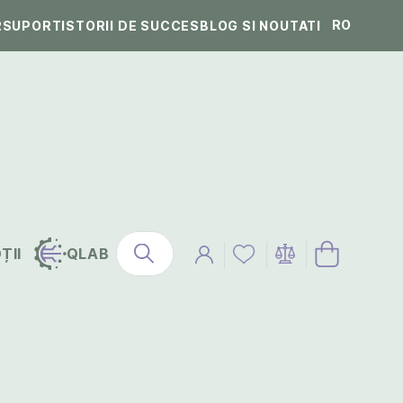
RO
R
SUPORT
ISTORII DE SUCCES
BLOG SI NOUTATI
ȚII
QLAB