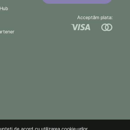
QHub
Acceptăm plata:
artener
unteți de acord cu utilizarea cookie-urilor.