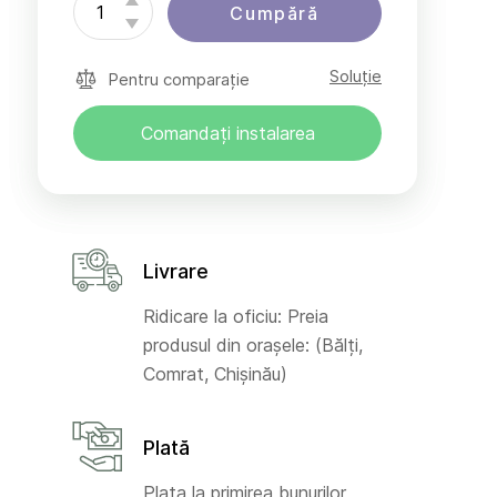
Cumpără
Soluție
Pentru comparație
Comandați instalarea
Livrare
Ridicare la oficiu: Preia
produsul din orașele: (Bălți,
Comrat, Chișinău)
Plată
Plata la primirea bunurilor,