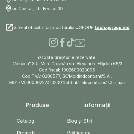
or. Comrat, str. Fedico 39
Site-ul oficial al distribuitorului QGROUP
tech.qgroup.md
©Toate drepturile rezervate.
„Victiana" SRL Mun. Chişinău str. Alexandru Hâjdeu 66/3
Cod fiscal: 1002600028096
Cod TVA: 0200577, BC'Moldindconbank'S.A.,
MD17ML000002224132001546 fil.'Telecomtrans' Chisinau
Produse
Informații
Catalog
Blog și Stiri
Promoții
Politica de