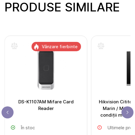
PRODUSE SIMILARE
Vânzare fierbinte
DS-K1107AM Mifare Card
Hikvision Citito
Reader
Marin / Mifare
condiții meteo
În stoc
Ultimele pro