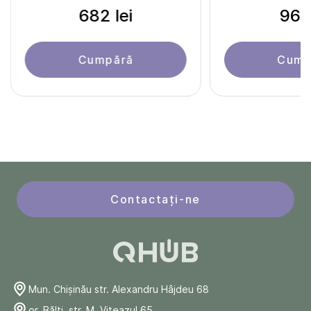
682 lei
961 
Cumpără
Cump
Contactați-ne
Mun. Chişinău str. Alexandru Hâjdeu 68
or. Bălți, str. M. Viteazul 65