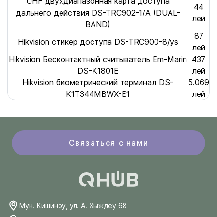
UHF двухдиапазонная карта доступа
44
дальнего действия DS-TRC902-1/A (DUAL-
лей
BAND)
87
Hikvision стикер доступа DS-TRC900-8/ys
лей
Hikvision Бесконтактный считыватель Em-Marin
437
DS-K1801E
лей
Hikvision биометрический терминал DS-
5.069
K1T344MBWX-E1
лей
Связаться с нами
Мун. Кишинэу, ул. А. Хыждеу 68