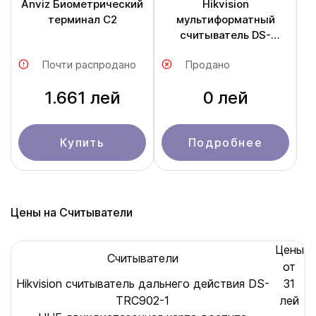
Anviz Биометрический
Hikvision
терминал C2
мультиформатный
считыватель DS-
K1109DKFB-QR
Почти распродано
Продано
1.661 лей
0 лей
Купить
Подробнее
Цены на Считыватели
Цены
Считыватели
от
Hikvision cчитыватель дальнего действия DS-
31
TRC902-1
лей