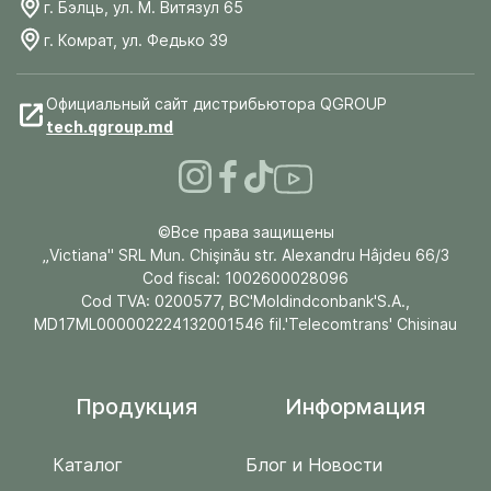
г. Бэлць, ул. М. Витязул 65
г. Комрат, ул. Федько 39
Официальный сайт дистрибьютора QGROUP
tech.qgroup.md
©Все права защищены
„Victiana" SRL Mun. Chişinău str. Alexandru Hâjdeu 66/3
Cod fiscal: 1002600028096
Cod TVA: 0200577, BC'Moldindconbank'S.A.,
MD17ML000002224132001546 fil.'Telecomtrans' Chisinau
Продукция
Информация
Каталог
Блог и Новости