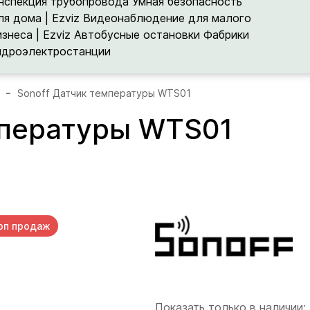
нспекция трубопровода
Умная безопасность
ля дома | Ezviz
Видеонаблюдение для малого
изнеса | Ezviz
Автобусные остановки
Фабрики
идроэлектростанции
Sonoff Датчик температуры WTS01
мпературы WTS01
оп продаж
Показать только в наличии: