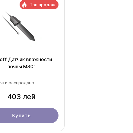
Топ продаж
off Датчик влажности
почвы MS01
чти распродано
403 лей
Купить