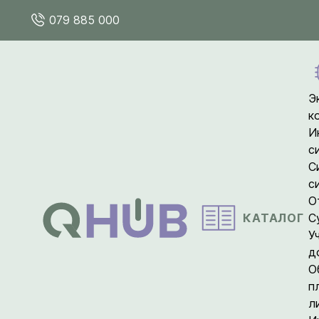
079 885 000
Э
к
И
с
С
с
О
КАТАЛОГ
С
У
д
О
п
л