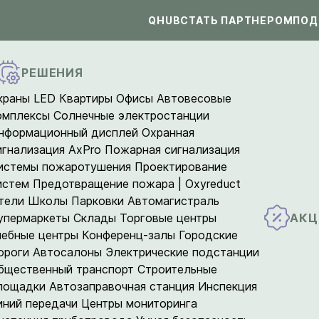
QHUB
СТАТЬ ПАРТНЕРОМ
ПОД
РЕШЕНИЯ
краны LED
Квартиры
Офисы
Автовесовые
омплексы
Солнечные электростанции
нформационный дисплей
Охранная
игнализация AxPro
Пожарная сигнализация
истемы пожаротушения
Проектирование
истем
Предотвращение пожара | Oxyreduct
тели
Школы
Парковки
Автомагистраль
АКЦ
упермаркеты
Склады
Торговые центры
чебные центры
Конференц-залы
Городские
ороги
Автосалоны
Электрические подстанции
бщественный транспорт
Строительные
лощадки
Автозаправочная станция
Инспекция
иний передачи
Центры мониторинга