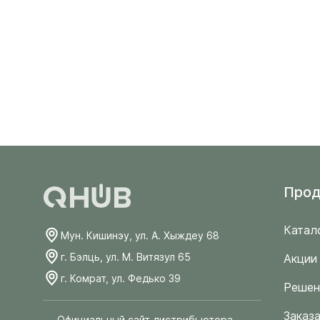
Прод
Катал
Мун. Кишинэу, ул. А. Хыждеу 68
г. Бэлць, ул. М. Витязул 65
Акции
г. Комрат, ул. Федько 39
Решен
Заказа
Официальный сайт дистрибьютора