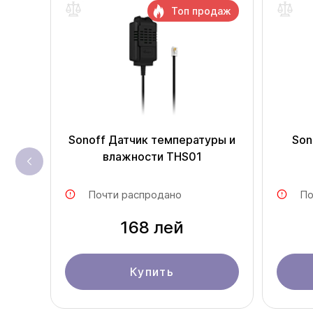
Топ продаж
Sonoff Датчик температуры и
Son
влажности THS01
Почти распродано
По
168 лей
Купить