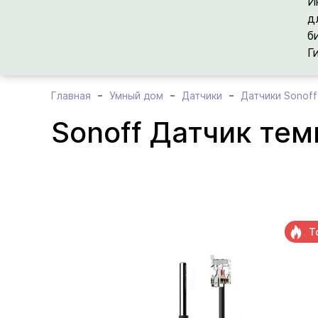
И
д
б
Г
Главная
Умный дом
Датчики
Датчики Sonoff
Sonoff Датчик те
Т