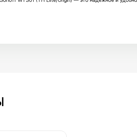
onoff WTS01 (TH Elite/Origin) — это надежное и удобн
Ы