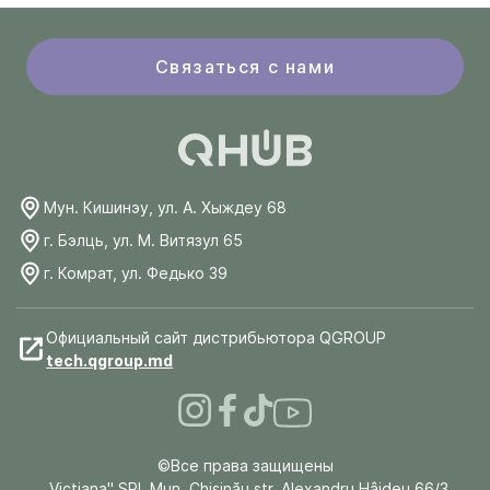
Связаться с нами
Мун. Кишинэу, ул. А. Хыждеу 68
г. Бэлць, ул. М. Витязул 65
г. Комрат, ул. Федько 39
Официальный сайт дистрибьютора QGROUP
tech.qgroup.md
©Все права защищены
„Victiana" SRL Mun. Chişinău str. Alexandru Hâjdeu 66/3