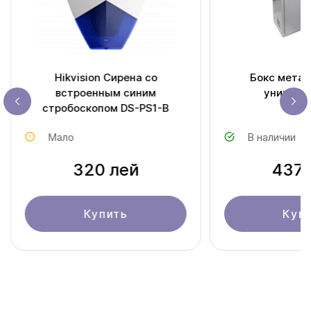
Hikvision Сирена со
Бокс метал
встроенным синим
универс
стробоскопом DS-PS1-B
Мало
В наличии
320 лей
437 
Купить
Куп