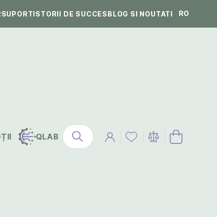
RO
R
SUPORT
ISTORII DE SUCCES
BLOG SI NOUTATI
ȚII
QLAB