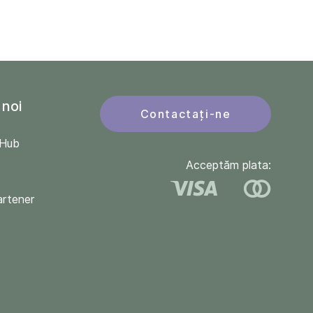
 noi
Contactați-ne
QHub
Acceptăm plata:
artener