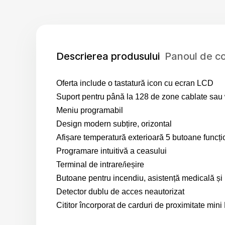
Descrierea produsului
Panoul de c
Оfеrtа include o tastatură icon cu
ecran LCD
Suport pentru până la
128 de zone cablate sau 
Meniu programabil
Design modern subțire, orizontal
Afișare temperatură
exterioară 5 butoane funcț
Programare intuitivă
a ceasului
Terminal de intrare/ieșire
Butoane pentru incendiu, asistență medicală și 
Detector dublu de acces neautorizat
Cititor încorporat de carduri de proximitate min