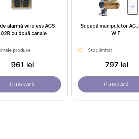
 de alarmă wireless ACS
Supapă manipulator AC
102R cu două canale
WIFI
timele produse
Stoc limitat
961 lei
797 lei
Cumpără
Cumpără