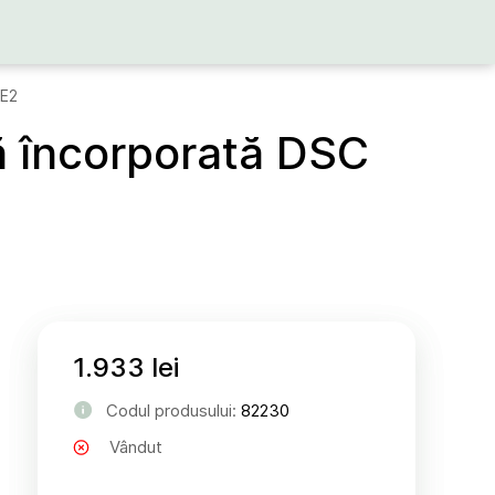
EE2
ră încorporată DSC
1.933 lei
Codul produsului:
82230
Vândut