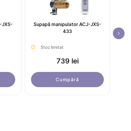
J-JXS-
Supapă manipulator ACJ-JXS-
DS-
433
Stoc limitat
739 lei
Cumpără