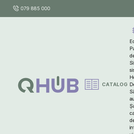
079 885 000
E
P
d
S
s
Ho
CATALOG
D
S
a
Ș
c
d
in