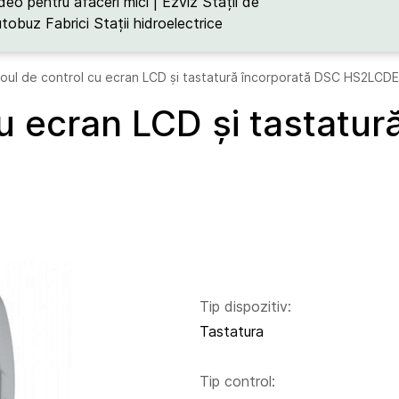
deo pentru afaceri mici | Ezviz
Stații de
utobuz
Fabrici
Stații hidroelectrice
oul de control cu ecran LCD și tastatură încorporată DSC HS2LCD
u ecran LCD și tastatu
Tip dispozitiv:
Tastatura
Tip control: