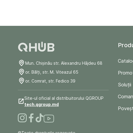
Prod
Catalo
Mun. Chişinău str. Alexandru Hâjdeu 68
or. Bălți, str. M. Viteazul 65
Promoț
or. Comrat, str. Fedico 39
Soluții
Comand
Site-ul oficial al distribuitorului QGROUP
tech.qgroup.md
Poveșt
©Toate drepturile rezervate.