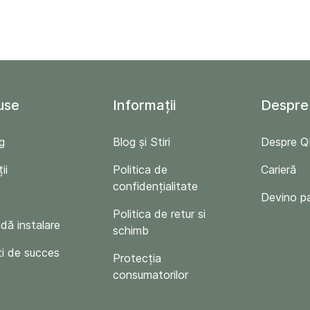
use
Informații
Despre
g
Blog și Stiri
Despre 
ii
Politica de
Carieră
confidențialitate
Devino p
Politica de retur si
ă instalare
schimb
i de succes
Protecția
consumatorilor