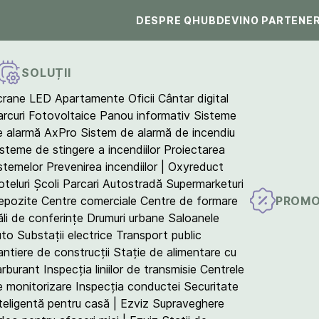
DESPRE QHUB
DEVINO PARTENE
SOLUȚII
crane LED
Apartamente
Oficii
Cântar digital
arcuri Fotovoltaice
Panou informativ
Sisteme
e alarmă AxPro
Sistem de alarmă de incendiu
isteme de stingere a incendiilor
Proiectarea
istemelor
Prevenirea incendiilor | Oxyreduct
teluri
Școli
Parcari
Autostradă
Supermarketuri
PROMO
epozite
Centre comerciale
Centre de formare
ăli de conferințe
Drumuri urbane
Saloanele
uto
Substații electrice
Transport public
antiere de construcții
Stație de alimentare cu
arburant
Inspecția liniilor de transmisie
Centrele
e monitorizare
Inspecția conductei
Securitate
teligentă pentru casă | Ezviz
Supraveghere