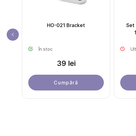
ntare
HO-021 Bracket
Set
În stoc
Ul
39 lei
Cumpără