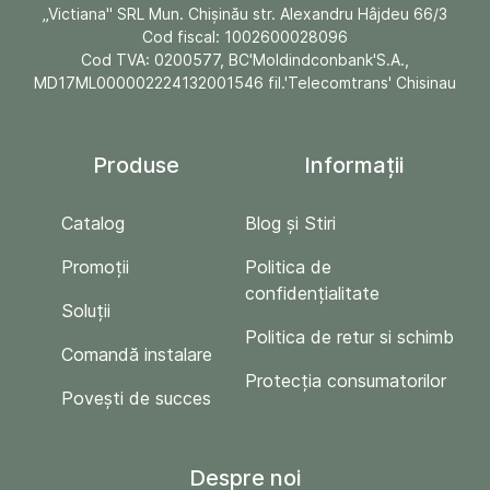
„Victiana" SRL Mun. Chişinău str. Alexandru Hâjdeu 66/3
Cod fiscal: 1002600028096
Cod TVA: 0200577, BC'Moldindconbank'S.A.,
MD17ML000002224132001546 fil.'Telecomtrans' Chisinau
Produse
Informații
Catalog
Blog și Stiri
Promoții
Politica de
confidențialitate
Soluții
Politica de retur si schimb
Comandă instalare
Protecția consumatorilor
Povești de succes
Despre noi