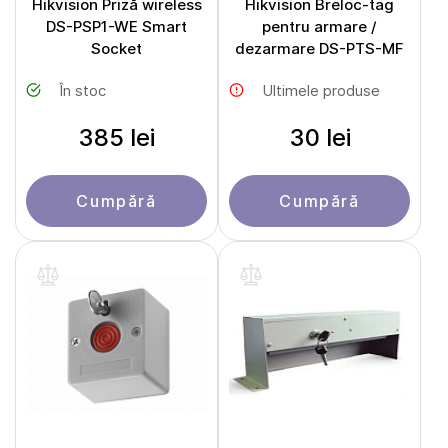
Hikvision Priză wireless
Hikvision Breloc-tag
DS-PSP1-WE Smart
pentru armare /
Socket
dezarmare DS-PTS-MF
În stoc
Ultimele produse
385 lei
30 lei
Cumpără
Cumpără