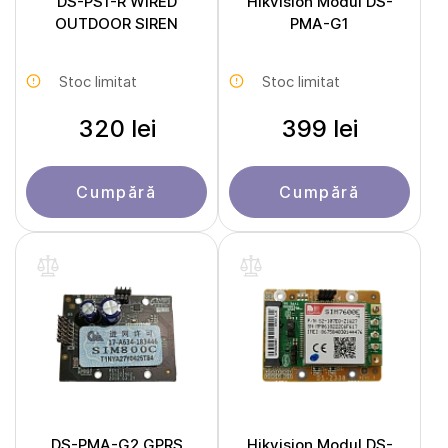
DS-PS1-R WIRED
Hikvision Modul DS-
OUTDOOR SIREN
PMA-G1
Stoc limitat
Stoc limitat
320 lei
399 lei
Cumpără
Cumpără
DS-PMA-G2 GPRS
Hikvision Modul DS-