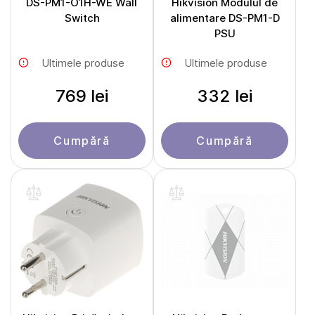
DS-PM1-O1H-WE Wall
Hikvision Modulul de
Switch
alimentare DS-PM1-D
PSU
Ultimele produse
Ultimele produse
769 lei
332 lei
Cumpără
Cumpără