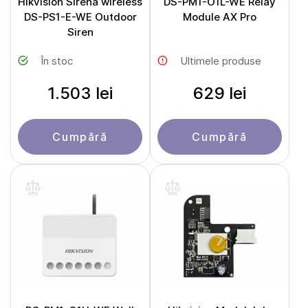
Hikvision Sirenă wireless
DS-PM1-O1L-WE Relay
DS-PS1-E-WE Outdoor
Module AX Pro
Siren
În stoc
Ultimele produse
1.503 lei
629 lei
Cumpără
Cumpără