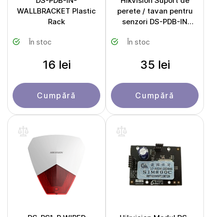
DS-PDB-IN-
Hikvision Suport de
WALLBRACKET Plastic
perete / tavan pentru
Rack
senzori DS-PDB-IN
Ceiling bracket
În stoc
În stoc
16 lei
35 lei
Cumpără
Cumpără