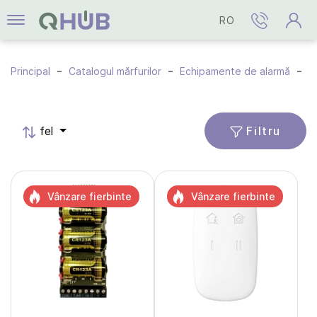
RO
Principal
Catalogul mărfurilor
Echipamente de alarmă
A
Filtru
fel
Vânzare fierbinte
Vânzare fierbinte