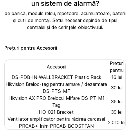
un sistem de alarmă?
de panică, module releu, repetoare, acumulatoare, baterii
și cutii de montaj. Setul necesar depinde de tipul
centralei și de cerințele obiectivului.
Prețuri pentru Accesorii
Prețuri
Accesorii
pentru
DS-PDB-IN-WALLBRACKET Plastic Rack
16 lei
Hikvision Breloc-tag pentru armare / dezarmare
30 lei
DS-PTS-MF
Hikvision AX PRO Brelocul Mifare DS-PT-M1
35 lei
Tag
HO-021 Bracket
39 lei
Ventilator amplificator pentru răcirea carcasei
2.010 lei
PRCAB+ Inim PRCAB-BOOSTFAN