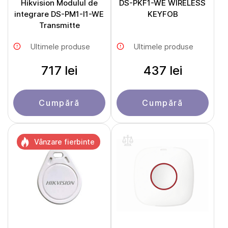
Hikvision Modulul de
DS-PKF1-WE WIRELESS
integrare DS-PM1-I1-WE
KEYFOB
Transmitte
Ultimele produse
Ultimele produse
717 lei
437 lei
Cumpără
Cumpără
Vânzare fierbinte