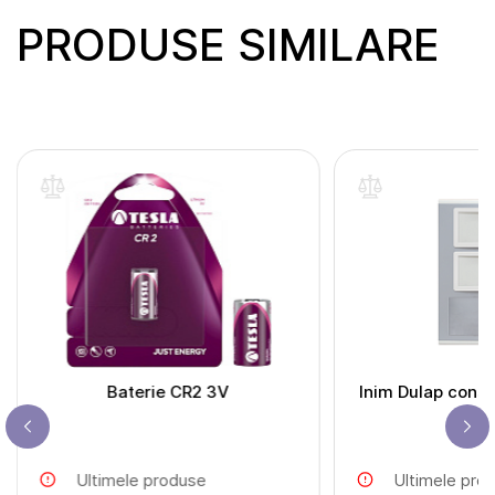
PRODUSE SIMILARE
Baterie CR2 3V
Inim Dulap conso
FPM
Ultimele produse
Ultimele pro