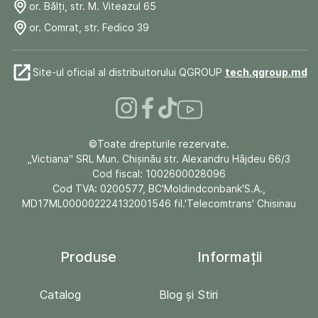
or. Bălți, str. M. Viteazul 65
or. Comrat, str. Fedico 39
Site-ul oficial al distribuitorului QGROUP
tech.qgroup.md
©Toate drepturile rezervate.
„Victiana" SRL Mun. Chişinău str. Alexandru Hâjdeu 66/3
Cod fiscal: 1002600028096
Cod TVA: 0200577, BC'Moldindconbank'S.A.,
MD17ML000002224132001546 fil.'Telecomtrans' Chisinau
Produse
Informații
Catalog
Blog și Stiri