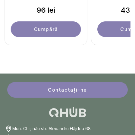
96 lei
437 
Cumpără
Cump
Contactați-ne
Mun. Chişinău str. Alexandru Hâjdeu 68