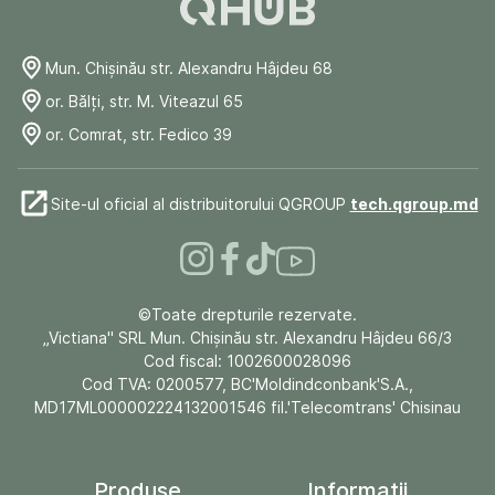
Mun. Chişinău str. Alexandru Hâjdeu 68
or. Bălți, str. M. Viteazul 65
or. Comrat, str. Fedico 39
Site-ul oficial al distribuitorului QGROUP
tech.qgroup.md
©Toate drepturile rezervate.
„Victiana" SRL Mun. Chişinău str. Alexandru Hâjdeu 66/3
Cod fiscal: 1002600028096
Cod TVA: 0200577, BC'Moldindconbank'S.A.,
MD17ML000002224132001546 fil.'Telecomtrans' Chisinau
Produse
Informații