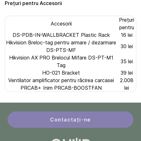
Prețuri pentru Accesorii
Prețuri
Accesorii
pentru
DS-PDB-IN-WALLBRACKET Plastic Rack
16 lei
Hikvision Breloc-tag pentru armare / dezarmare
30 lei
DS-PTS-MF
Hikvision AX PRO Brelocul Mifare DS-PT-M1
35 lei
Tag
HO-021 Bracket
39 lei
Ventilator amplificator pentru răcirea carcasei
2.008
PRCAB+ Inim PRCAB-BOOSTFAN
lei
Contactați-ne