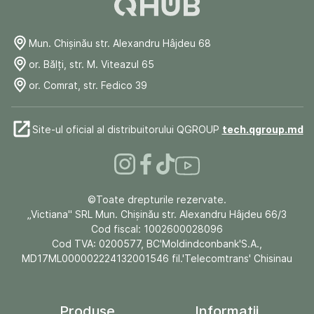
Mun. Chişinău str. Alexandru Hâjdeu 68
or. Bălți, str. M. Viteazul 65
or. Comrat, str. Fedico 39
Site-ul oficial al distribuitorului QGROUP
tech.qgroup.md
©Toate drepturile rezervate.
„Victiana" SRL Mun. Chişinău str. Alexandru Hâjdeu 66/3
Cod fiscal: 1002600028096
Cod TVA: 0200577, BC'Moldindconbank'S.A.,
MD17ML000002224132001546 fil.'Telecomtrans' Chisinau
Produse
Informații