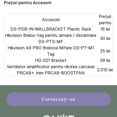
Prețuri pentru Accesorii
Prețuri
Accesorii
pentru
DS-PDB-IN-WALLBRACKET Plastic Rack
16 lei
Hikvision Breloc-tag pentru armare / dezarmare
30 lei
DS-PTS-MF
Hikvision AX PRO Brelocul Mifare DS-PT-M1
35 lei
Tag
HO-021 Bracket
39 lei
Ventilator amplificator pentru răcirea carcasei
2.010 lei
PRCAB+ Inim PRCAB-BOOSTFAN
Contactați-ne