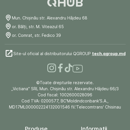
Mun. Chişinău str. Alexandru Hâjdeu 68
or. Bălți, str. M. Viteazul 65
or. Comrat, str. Fedico 39
Site-ul oficial al distribuitorului QGROUP
tech.qgroup.md
©Toate drepturile rezervate.
„Victiana" SRL Mun. Chişinău str. Alexandru Hâjdeu 66/3
Cod fiscal: 1002600028096
Cod TVA: 0200577, BC'Moldindconbank'S.A.,
MD17ML000002224132001546 fil.'Telecomtrans' Chisinau
Produse
Informații