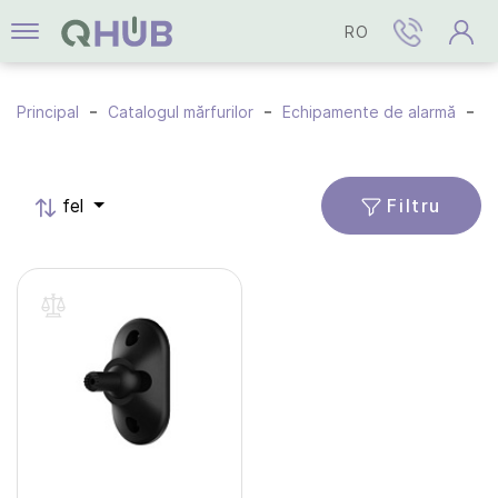
RO
Principal
Catalogul mărfurilor
Echipamente de alarmă
A
Filtru
fel