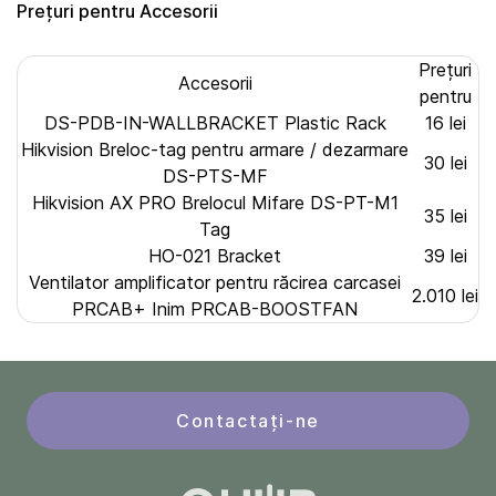
Prețuri pentru Accesorii
Prețuri
Accesorii
pentru
DS-PDB-IN-WALLBRACKET Plastic Rack
16 lei
Hikvision Breloc-tag pentru armare / dezarmare
30 lei
DS-PTS-MF
Hikvision AX PRO Brelocul Mifare DS-PT-M1
35 lei
Tag
HO-021 Bracket
39 lei
Ventilator amplificator pentru răcirea carcasei
2.010 lei
PRCAB+ Inim PRCAB-BOOSTFAN
Contactați-ne