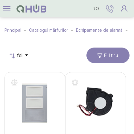
RO
Principal
Catalogul mărfurilor
Echipamente de alarmă
A
Filtru
fel