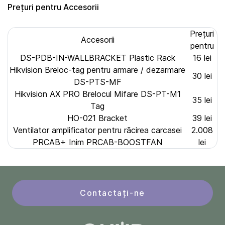
Prețuri pentru Accesorii
Prețuri
Accesorii
pentru
DS-PDB-IN-WALLBRACKET Plastic Rack
16 lei
Hikvision Breloc-tag pentru armare / dezarmare
30 lei
DS-PTS-MF
Hikvision AX PRO Brelocul Mifare DS-PT-M1
35 lei
Tag
HO-021 Bracket
39 lei
Ventilator amplificator pentru răcirea carcasei
2.008
PRCAB+ Inim PRCAB-BOOSTFAN
lei
Contactați-ne