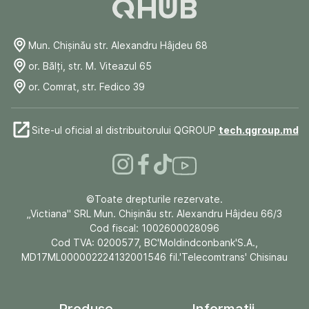
Mun. Chişinău str. Alexandru Hâjdeu 68
or. Bălți, str. M. Viteazul 65
or. Comrat, str. Fedico 39
Site-ul oficial al distribuitorului QGROUP
tech.qgroup.md
©Toate drepturile rezervate.
„Victiana" SRL Mun. Chişinău str. Alexandru Hâjdeu 66/3
Cod fiscal: 1002600028096
Cod TVA: 0200577, BC'Moldindconbank'S.A.,
MD17ML000002224132001546 fil.'Telecomtrans' Chisinau