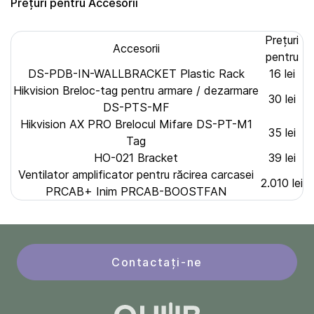
Prețuri pentru Accesorii
Prețuri
Accesorii
pentru
DS-PDB-IN-WALLBRACKET Plastic Rack
16 lei
Hikvision Breloc-tag pentru armare / dezarmare
30 lei
DS-PTS-MF
Hikvision AX PRO Brelocul Mifare DS-PT-M1
35 lei
Tag
HO-021 Bracket
39 lei
Ventilator amplificator pentru răcirea carcasei
2.010 lei
PRCAB+ Inim PRCAB-BOOSTFAN
Contactați-ne