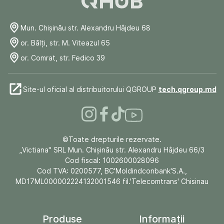
Mun. Chişinău str. Alexandru Hâjdeu 68
or. Bălți, str. M. Viteazul 65
or. Comrat, str. Fedico 39
Site-ul oficial al distribuitorului QGROUP
tech.qgroup.md
©Toate drepturile rezervate.
„Victiana" SRL Mun. Chişinău str. Alexandru Hâjdeu 66/3
Cod fiscal: 1002600028096
Cod TVA: 0200577, BC'Moldindconbank'S.A.,
MD17ML000002224132001546 fil.'Telecomtrans' Chisinau
Produse
Informații