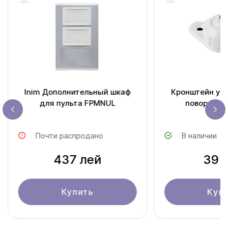
Inim Дополнительный шкаф
Кронштейн ун
для пульта FPMNUL
поворотны
Почти распродано
В наличии
437 лей
39 
Купить
Куп