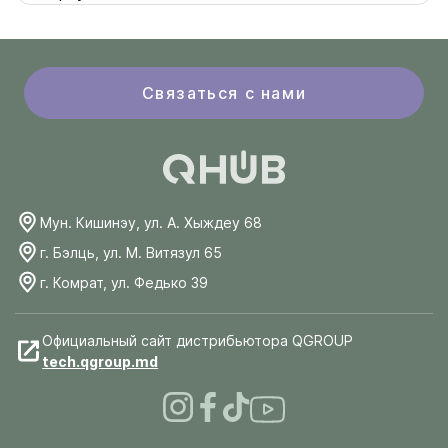
Связаться с нами
Мун. Кишинэу, ул. А. Хыждеу 68
г. Бэлць, ул. М. Витязул 65
г. Комрат, ул. Федько 39
Официальный сайт дистрибьютора QGROUP
tech.qgroup.md