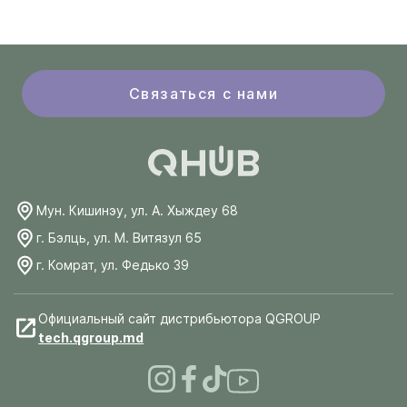
Связаться с нами
Мун. Кишинэу, ул. А. Хыждеу 68
г. Бэлць, ул. М. Витязул 65
г. Комрат, ул. Федько 39
Официальный сайт дистрибьютора QGROUP
tech.qgroup.md