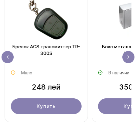
Брелок ACS трансмиттер TR-
Бокс металлич
300S
205 x
Мало
В наличии
248 лей
350 
Купить
Куп