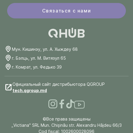
Связаться с нами
Мун. Кишинэу, ул. А. Хыждеу 68
г. Бэлць, ул. М. Витязул 65
г. Комрат, ул. Федько 39
Официальный сайт дистрибьютора QGROUP
tech.qgroup.md
©Все права защищены
„Victiana" SRL Mun. Chişinău str. Alexandru Hâjdeu 66/3
Cod fiscal: 1002600028096