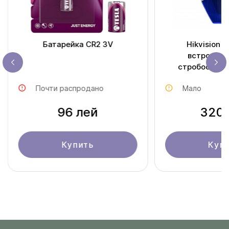
Батарейка CR2 3V
Hikvision 
встроенн
стробоскопо
Почти распродано
Мало
96 лей
320 
Купить
Куп