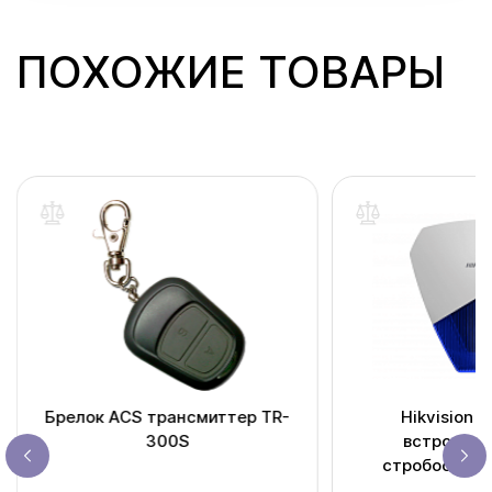
ПОХОЖИЕ ТОВАРЫ
Брелок ACS трансмиттер TR-
Hikvision 
300S
встроенн
стробоскопо