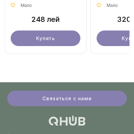
Мало
Мало
248 лей
320 
Купить
Куп
Связаться с нами