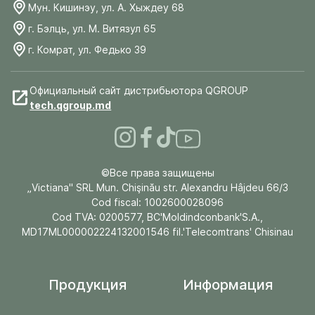
Мун. Кишинэу, ул. А. Хыждеу 68
г. Бэлць, ул. М. Витязул 65
г. Комрат, ул. Федько 39
Официальный сайт дистрибьютора QGROUP
tech.qgroup.md
©Все права защищены
„Victiana" SRL Mun. Chişinău str. Alexandru Hâjdeu 66/3
Cod fiscal: 1002600028096
Cod TVA: 0200577, BC'Moldindconbank'S.A.,
MD17ML000002224132001546 fil.'Telecomtrans' Chisinau
Продукция
Информация