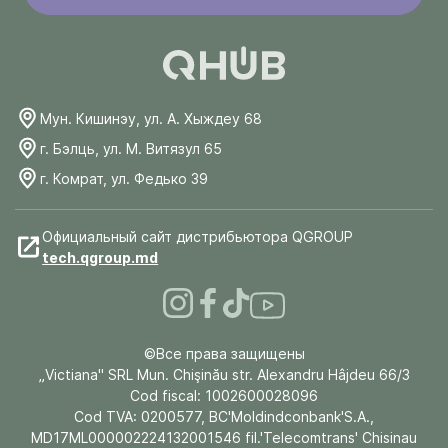
Мун. Кишинэу, ул. А. Хыждеу 68
г. Бэлць, ул. М. Витязул 65
г. Комрат, ул. Федько 39
Официальный сайт дистрибьютора QGROUP
tech.qgroup.md
©Все права защищены
„Victiana" SRL Mun. Chişinău str. Alexandru Hâjdeu 66/3
Cod fiscal: 1002600028096
Cod TVA: 0200577, BC'Moldindconbank'S.A.,
MD17ML000002224132001546 fil.'Telecomtrans' Chisinau