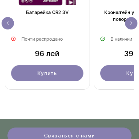
Батарейка CR2 3V
Кронштейн ун
поворотны
Почти распродано
В наличии
96 лей
39 
Купить
Куп
Связаться с нами