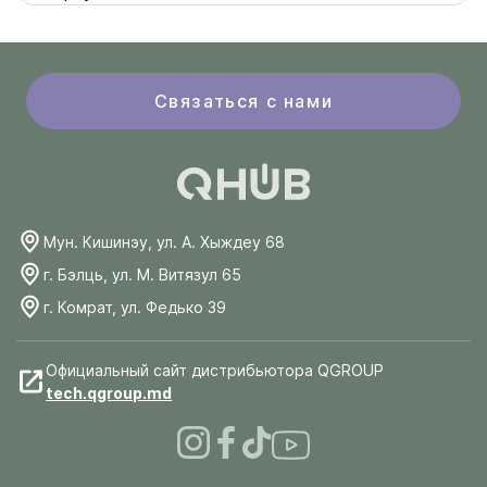
Связаться с нами
Мун. Кишинэу, ул. А. Хыждеу 68
г. Бэлць, ул. М. Витязул 65
г. Комрат, ул. Федько 39
Официальный сайт дистрибьютора QGROUP
tech.qgroup.md