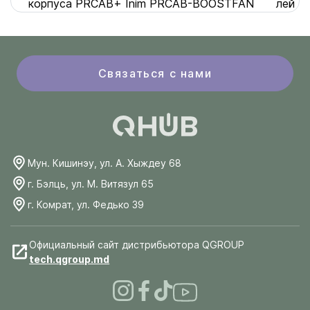
корпуса PRCAB+ Inim PRCAB-BOOSTFAN
лей
Связаться с нами
Мун. Кишинэу, ул. А. Хыждеу 68
г. Бэлць, ул. М. Витязул 65
г. Комрат, ул. Федько 39
Официальный сайт дистрибьютора QGROUP
tech.qgroup.md